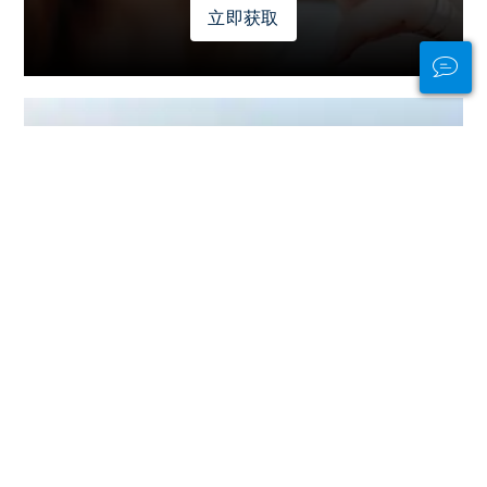
立即获取
Stay Connected
In and Out of the
Water
PADI Club™ is your way to meetup
with divers, keep your skills fresh,
and take your diving to the next
level with a FREE annual magazine
subscription, discounted PADI
eLearning courses + more!
JOIN NOW