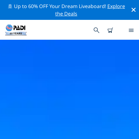
🚢 Up to 60% OFF Your Dream Liveaboard!
Explore
the Deals