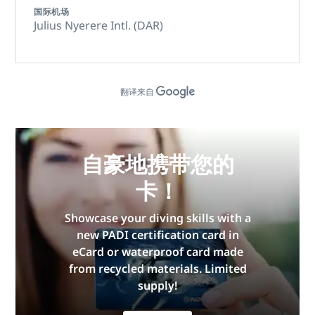
国际机场
Julius Nyerere Intl. (DAR)
翻译来自
自豪地携带您的
卡！
Showcase your diving skills with a
new PADI certification card in
eCard or waterproof card made
from recycled materials. Limited
supply!