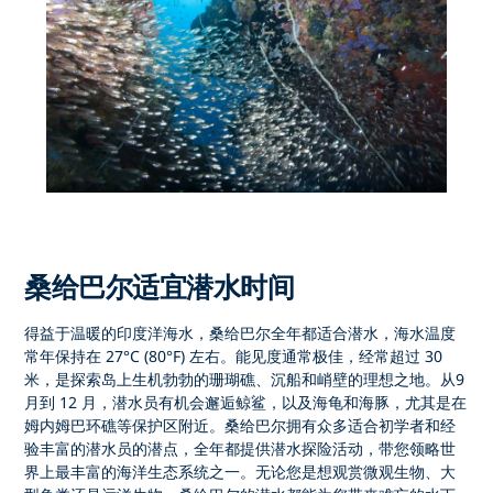
桑给巴尔适宜潜水时间
得益于温暖的印度洋海水，
桑给巴尔全年都适合潜水
，海水温度
常年保持在 27°C (80°F) 左右。能见度通常极佳，经常超过 30
米，是探索岛上生机勃勃的
珊瑚礁
、沉船和峭壁的理想之地。从
9
月到 12 月
，潜水员有机会邂逅
鲸鲨
，以及海龟和海豚，尤其是在
姆内姆巴环礁
等保护区附近。桑给巴尔拥有众多适合初学者和经
验丰富的潜水员的潜点，全年都提供
潜水探险活动，
带您领略世
界上最丰富的海洋生态系统之一。无论您是想观赏微观生物、大