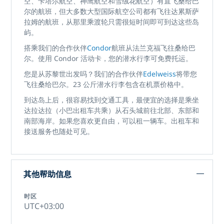
空、卡塔尔航空、神鹰航空和雪绒花航空）有直飞桑给巴
尔的航班，但大多数大型国际航空公司都有飞往达累斯萨
拉姆的航班，从那里乘渡轮只需很短时间即可到达这些岛
屿。
搭乘我们的合作伙伴
Condor
航班从法兰克福飞往桑给巴
尔。使用 Condor 活动卡，您的潜水行李可免费托运。
您是从苏黎世出发吗？我们的合作伙伴
Edelweiss
将带您
飞往桑给巴尔。23 公斤潜水行李包含在机票价格中。
到达岛上后，很容易找到交通工具，最便宜的选择是乘坐
达拉达拉（小巴出租车共乘）从石头城前往北部、东部和
南部海岸。如果您喜欢更自由，可以租一辆车。出租车和
接送服务也随处可见。
其他帮助信息
时区
UTC+03:00