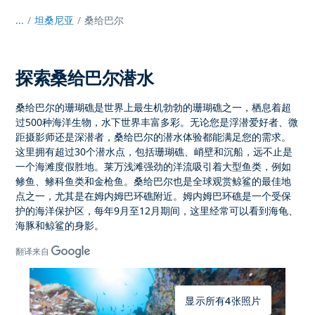
...
/
坦桑尼亚
桑给巴尔
探索桑给巴尔潜水
桑给巴尔的珊瑚礁
是世界上最生机勃勃的珊瑚礁之一，栖息着超
过
500种海洋生物
，水下世界丰富多彩。无论您是浮潜爱好者、微
距摄影师还是深潜者，
桑给巴尔的潜水体验
都能满足您的需求。
这里拥有超过
30个潜水点
，包括珊瑚礁、峭壁和沉船，远不止是
一个海滩度假胜地。
莱万浅滩
强劲的洋流吸引着大型鱼类，例如
鲹鱼、鲹科鱼类和金枪鱼。桑给巴尔也是全球观赏
鲸鲨的
最佳地
点之一，尤其是在
姆内姆巴环礁附近。姆内姆巴环礁
是一个受保
护的海洋保护区，每年
9月至12月
期间，这里经常可以看到海龟、
海豚和鲸鲨的身影。
翻译来自
显示所有4张照片