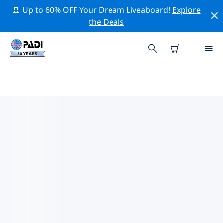
🚢 Up to 60% OFF Your Dream Liveaboard!
Explore
the Deals
TOP PROFESSIONAL ACTIVITIES
AROUND CAZAUX BISCARROSSE
借助上述过滤器或交互式地图，探索 Cazaux Biscarrosse
周围的专业活动和事件。