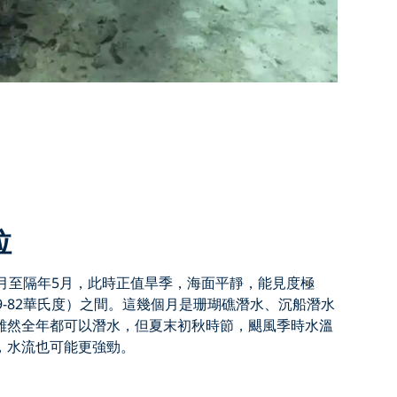
拉
2月至隔年5月
，此時正值旱季，海面平靜，能見度極
79-82華氏度）之間。這幾個月是珊瑚礁潛水、沉船潛水
雖然全年都可以潛水，但夏末初秋時節，颶風季時水溫
，水流也可能更強勁。