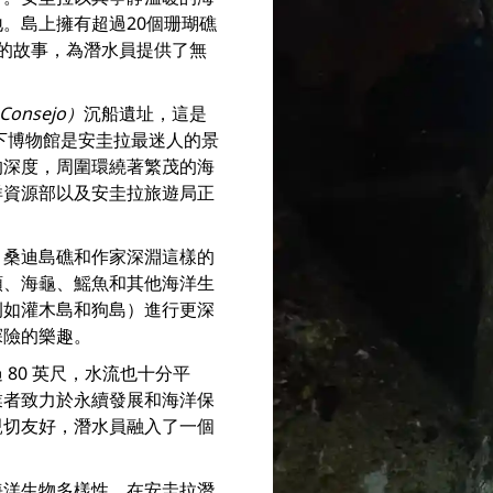
。島上擁有超過20個珊瑚礁
的故事，為潛水員提供了無
Consejo）
沉船遺址，這是
水下博物館是安圭拉最迷人的景
的深度，周圍環繞著繁茂的海
洋資源部以及安圭拉旅遊局正
、桑迪島礁和作家深淵這樣的
類、海龜、鰩魚和其他海洋生
例如灌木島和狗島）進行更深
探險的樂趣。
80 英尺，水流也十分平
業者致力於永續發展和海洋保
親切友好，潛水員融入了一個
海洋生物多樣性，在安圭拉潛