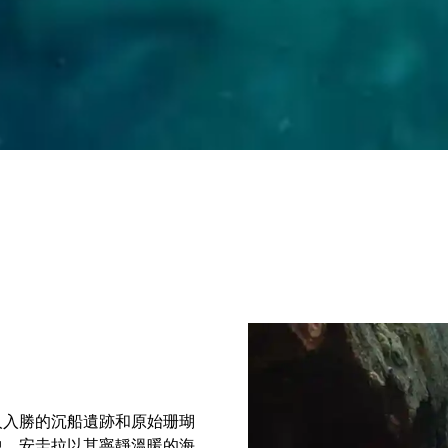
人入勝的沉船遺跡和原始珊瑚
中。安圭拉以其寧靜溫暖的海