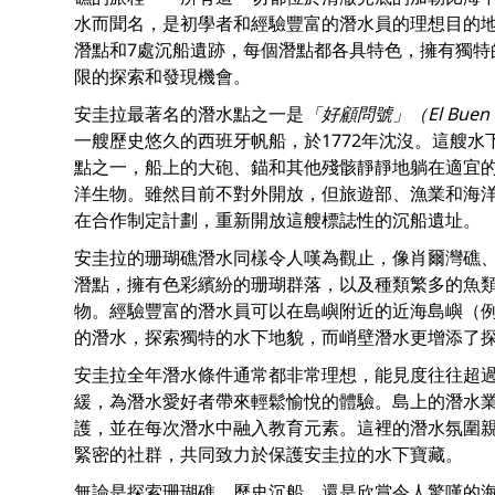
水而聞名，是初學者和經驗豐富的潛水員的理想目的地
潛點和7處沉船遺跡，每個潛點都各具特色，擁有獨特
限的探索和發現機會。
安圭拉最著名的潛水點之一是
「好顧問號」（El Buen 
一艘歷史悠久的西班牙帆船，於1772年沈沒。這艘
點之一，船上的大砲、錨和其他殘骸靜靜地躺在適宜
洋生物。雖然目前不對外開放，但旅遊部、漁業和海
在合作制定計劃，重新開放這艘標誌性的沉船遺址。
安圭拉的珊瑚礁潛水同樣令人嘆為觀止，像肖爾灣礁
潛點，擁有色彩繽紛的珊瑚群落，以及種類繁多的魚
物。經驗豐富的潛水員可以在島嶼附近的近海島嶼（
的潛水，探索獨特的水下地貌，而峭壁潛水更增添了
安圭拉全年潛水條件通常都非常理想，能見度往往超過 
緩，為潛水愛好者帶來輕鬆愉悅的體驗。島上的潛水
護，並在每次潛水中融入教育元素。這裡的潛水氛圍
緊密的社群，共同致力於保護安圭拉的水下寶藏。
無論是探索珊瑚礁、歷史沉船，還是欣賞令人驚嘆的