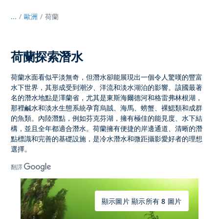
...
/
歐洲
荷蘭
荷蘭探索潛水
荷蘭水面看似平淡無奇，但潛水
卻能展現出一個令人驚嘆的豐富
水下世界，其形成受到潮汐、洋流和淡水湖泊的影響。該國最著
名的
潛水地點是澤蘭省
，尤其是東斯海爾德河和格雷弗林根湖，
那裡鹹水和淡水生態系統孕育烏賊、海馬、螃蟹、裸鰓類和成群
的魚類。內陸潛點，例如芬克芬湖，擁有極佳的能見度、水下結
構，並且全年都適合潛水。
荷蘭擁有便捷的岸邊通道、清晰的潛
點標識和完善的基礎設施，是冷水潛水和微距攝影
愛好者的理想
選擇。
翻譯
顯示圖片 顯示所有 8 圖片