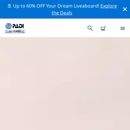
🚢 Up to 60% OFF Your Dream Liveaboard!
Explore
the Deals