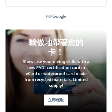
翻譯
驕傲地帶著您的
卡！
Showcase your diving skills with a
new PADI certification card in
eCard or waterproof card made
from recycled materials. Limited
supply!
立即獲取