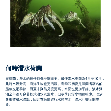
何時潛水荷蘭
在荷蘭，潛水的最佳時機
至關重要。最佳潛水季節為
4月至10月
，
此時水溫升高，海洋生物也更活躍。春季和初夏是澤蘭省著名的
墨魚交配季節，而夏末則能見度更高，水面也更加平靜。淡水湖
泊全年都可穿著乾式潛水衣潛水，但冬季的潛水物種較少。潮汐
會影響鹹水潛點，因此
在荷蘭進行水肺潛水
，潛水計畫至關重
要。