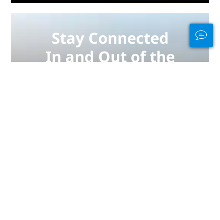
Stay Connected
In and Out of the
Water
PADI Club™ is your way to meetup
with divers, keep your skills fresh,
and take your diving to the next
level with a FREE annual magazine
subscription, discounted PADI
eLearning courses + more!
JOIN NOW