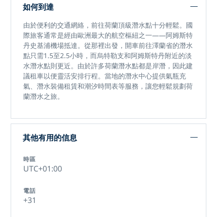
如何到達
由於便利的交通網絡，前往
荷蘭頂級潛水點
十分輕鬆。國
際旅客通常是經由歐洲最大的航空樞紐之一——阿姆斯特
丹史基浦機場抵達。從那裡出發，開車前往澤蘭省的潛水
點只需1.5至2.5小時，而烏特勒支和阿姆斯特丹附近的淡
水潛水點則更近。由於許多荷蘭潛水點都是岸潛，因此建
議租車以便靈活安排行程。當地的潛水中心提供氣瓶充
氣、潛水裝備租賃和潮汐時間表等服務，讓您輕鬆規劃
荷
蘭潛水之旅
。
其他有用的信息
時區
UTC+01:00
電話
+31