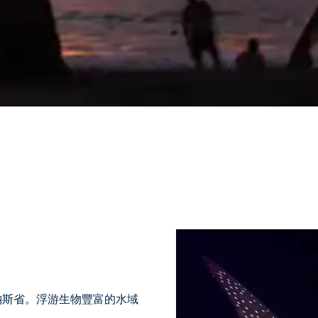
納斯省。浮游生物豐富的水域
。