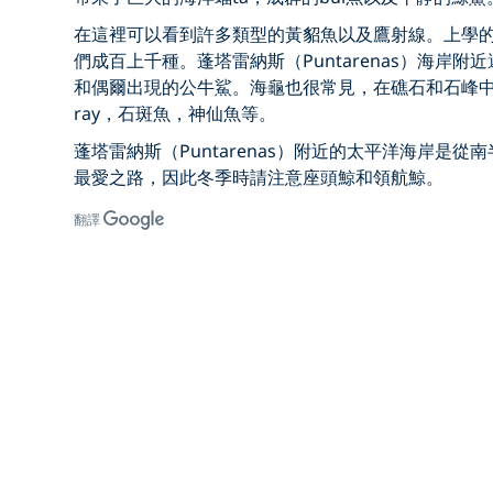
在這裡可以看到許多類型的黃貂魚以及鷹射線。上學的魚
們成百上千種。蓬塔雷納斯（Puntarenas）海岸
和偶爾出現的公牛鯊。海龜也很常見，在礁石和石峰
ray，石斑魚，神仙魚等。
蓬塔雷納斯（Puntarenas）附近的太平洋海岸是
最愛之路，因此冬季時請注意座頭鯨和領航鯨。
翻譯