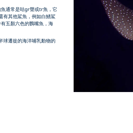
通常是咕gr聲或tr魚，它
附近還有其他鯊魚，例如白鰭鯊
中有五顏六色的鸚嘴魚，海
從南半球遷徙的海洋哺乳動物的