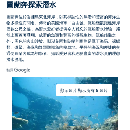
圖蘭奔探索潛水
圖蘭奔
位於峇裡島東北海岸，以其標誌性的岸潛和豐富的海洋生
物多樣性而聞名。傳奇的
美國海軍「自由號」沉船殘骸
距離海岸
僅數公尺之遙，為潛水愛好者提供令人難忘的沉船潛水體驗，殘
骸上覆蓋著珊瑚、成群的魚類和豐富的微觀生物。沉船殘骸之
外，黑色的火山沙坡、珊瑚花園和陡峭的斷崖是豆丁海馬、裸鰓
類、礁鯊、海龜和隆頭鸚嘴魚的棲息地。平靜的海況和便捷的交
通使
圖蘭奔成為初學者、攝影愛好者和經驗豐富的潛水員的理想
潛水
勝地。
翻譯
顯示圖片 顯示所有 6 圖片