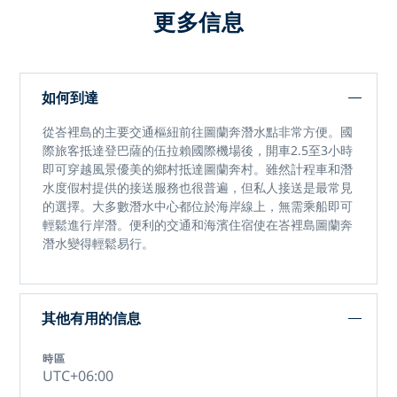
更多信息
如何到達
從峇裡島的主要交通樞紐前往
圖蘭奔潛水點
非常方便。國
際旅客抵達登巴薩的伍拉賴國際機場後，開車2.5至3小時
即可穿越風景優美的鄉村抵達圖蘭奔村。雖然計程車和潛
水度假村提供的接送服務也很普遍，但私人接送是最常見
的選擇。大多數潛水中心都位於海岸線上，無需乘船即可
輕鬆進行岸潛。便利的交通和海濱住宿使
在峇裡島圖蘭奔
潛水
變得輕鬆易行。
其他有用的信息
時區
UTC+06:00