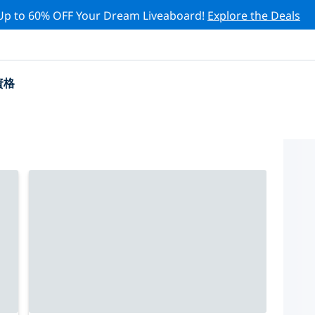
Up to 60% OFF Your Dream Liveaboard!
Explore the Deals
資格