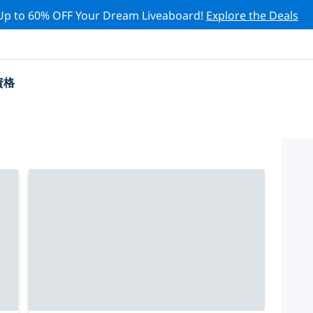
Up to 60% OFF Your Dream Liveaboard!
Explore the Deals
資格