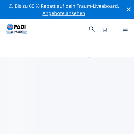
🚢 Bis zu 60 % Rabatt auf dein Traum-Liveaboard.
Angebote ansehen
DIE BESTEN TAUCHPLÄTZE IM
UMKREIS VON ITALIEN
Derzeit sind 231 Tauchplätze im Umkreis von Italien
gelistet: 123 Wand-Tauchgänge, 77 Riff-Tauchgänge
und 38 Höhle-Tauchgänge.
Mithilfe der Filter und der interaktiven Karte kannst du
die Tauchplätze im Umkreis von Italien erkunden. Auf
der jeweiligen Detailseite erhältst du mehr Infos über
den Tauchplatz; wenn er dir bekannt ist, kannst du für
ihn abstimmen.