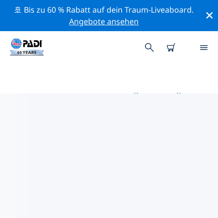
🚢 Bis zu 60 % Rabatt auf dein Traum-Liveaboard.
Angebote ansehen
DIE BESTEN AKTIVITÄTEN FÜR
PROFIS IM UMKREIS VON BAY
OF ISLANDS | PADI
Mithilfe der Filter und der interaktiven Karte kannst du
alle Aktivitäten für professionelle Taucher im Umkreis
von Bay of Islands erkunden.