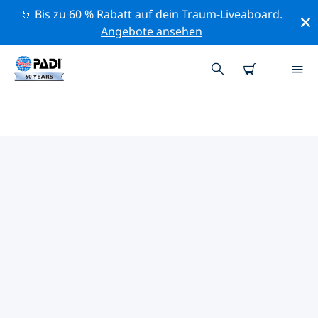
🚢 Bis zu 60 % Rabatt auf dein Traum-Liveaboard.
Angebote ansehen
DIE BESTEN AKTIVITÄTEN FÜR
PROFIS IM UMKREIS VON
CHERSONISOS | PADI
Mithilfe der Filter und der interaktiven Karte kannst du
alle Aktivitäten für professionelle Taucher im Umkreis
von Chersonisos erkunden.