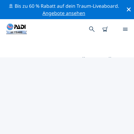
🚢 Bis zu 60 % Rabatt auf dein Traum-Liveaboard.
Angebote ansehen
DIE BESTEN AKTIVITÄTEN FÜR
PROFIS IM UMKREIS VON
EDELWEISS | PADI
Mithilfe der Filter und der interaktiven Karte kannst du
alle Aktivitäten für professionelle Taucher im Umkreis
von Edelweiss erkunden.