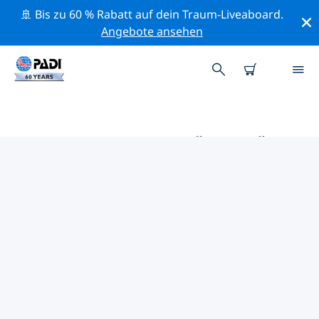
🚢 Bis zu 60 % Rabatt auf dein Traum-Liveaboard.
Angebote ansehen
DIE BESTEN AKTIVITÄTEN FÜR
PROFIS IM UMKREIS VON
GAUTENG | PADI
Mithilfe der Filter und der interaktiven Karte kannst du
alle Aktivitäten für professionelle Taucher im Umkreis
von Gauteng erkunden.