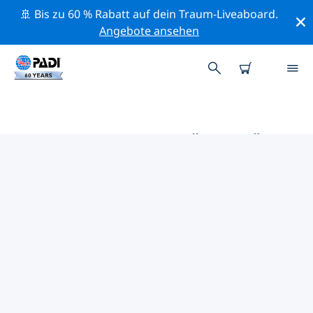
🚢 Bis zu 60 % Rabatt auf dein Traum-Liveaboard.
Angebote ansehen
DIE BESTEN AKTIVITÄTEN FÜR
PROFIS IM UMKREIS VON
HOODSPORT | PADI
Mithilfe der Filter und der interaktiven Karte kannst du
alle Aktivitäten für professionelle Taucher im Umkreis
von Hoodsport erkunden.