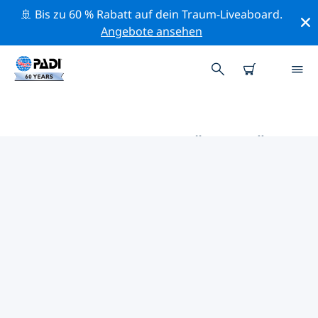
🚢 Bis zu 60 % Rabatt auf dein Traum-Liveaboard.
Angebote ansehen
DIE BESTEN AKTIVITÄTEN FÜR
PROFIS IM UMKREIS VON IZMIR
| PADI
Mithilfe der Filter und der interaktiven Karte kannst du
alle Aktivitäten für professionelle Taucher im Umkreis
von Izmir erkunden.