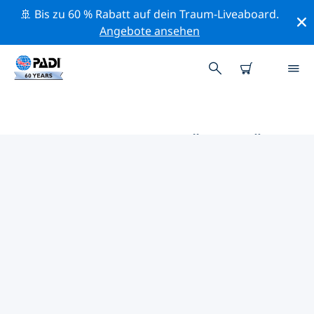
🚢 Bis zu 60 % Rabatt auf dein Traum-Liveaboard.
Angebote ansehen
DIE BESTEN AKTIVITÄTEN FÜR
PROFIS IM UMKREIS VON
KAOHSIUNG | PADI
Mithilfe der Filter und der interaktiven Karte kannst du
alle Aktivitäten für professionelle Taucher im Umkreis
von Kaohsiung erkunden.