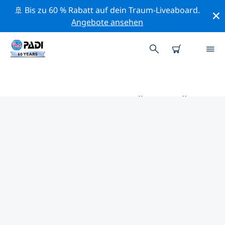
🚢 Bis zu 60 % Rabatt auf dein Traum-Liveaboard.
Angebote ansehen
DIE BESTEN AKTIVITÄTEN FÜR
PROFIS IM UMKREIS VON
KARPATHOS | PADI
Mithilfe der Filter und der interaktiven Karte kannst du
alle Aktivitäten für professionelle Taucher im Umkreis
von Karpathos erkunden.