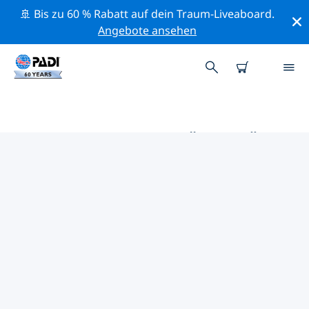
🚢 Bis zu 60 % Rabatt auf dein Traum-Liveaboard.
Angebote ansehen
DIE BESTEN AKTIVITÄTEN FÜR
PROFIS IM UMKREIS VON
MILTON KEYNES | PADI
Mithilfe der Filter und der interaktiven Karte kannst du
alle Aktivitäten für professionelle Taucher im Umkreis
von Milton Keynes erkunden.