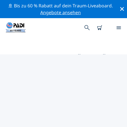
🚢 Bis zu 60 % Rabatt auf dein Traum-Liveaboard.
Angebote ansehen
DIE BESTEN AKTIVITÄTEN FÜR
PROFIS IM UMKREIS VON WE
INSEL | PADI
Mithilfe der Filter und der interaktiven Karte kannst du
alle Aktivitäten für professionelle Taucher im Umkreis
von We Insel erkunden.