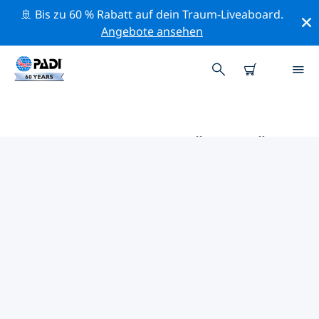
🚢 Bis zu 60 % Rabatt auf dein Traum-Liveaboard.
Angebote ansehen
DIE BESTEN AKTIVITÄTEN FÜR
PROFIS IM UMKREIS VON
WESTKÜSTE VON SCHWEDEN |
PADI
Mithilfe der Filter und der interaktiven Karte kannst du
alle Aktivitäten für professionelle Taucher im Umkreis
von Westküste von Schweden erkunden.