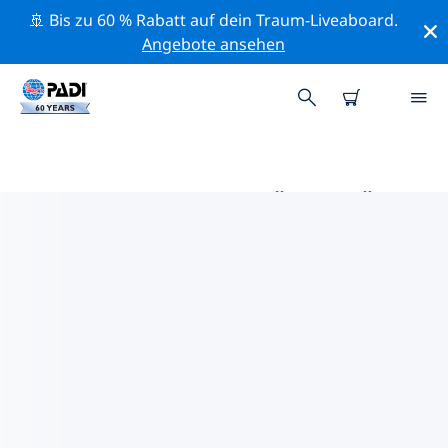
🚢 Bis zu 60 % Rabatt auf dein Traum-Liveaboard.
Angebote ansehen
DIE BESTEN AKTIVITÄTEN FÜR
PROFIS IM UMKREIS VON
WICHITA | PADI
Mithilfe der Filter und der interaktiven Karte kannst du
alle Aktivitäten für professionelle Taucher im Umkreis
von Wichita erkunden.