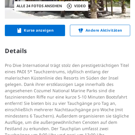
ALLE 24 FOTOS ANSEHEN
VIDEO
Kurse anzeigen
Andere Aktivitäten
Details
Pro Dive International trägt stolz den prestigeträchtigen Titel
eines PADI 5* Tauchzentrums, idyllisch entlang der
malerischen Küstenlinie des Resorts im Süden der Insel
gelegen. Dank ihrer erstklassigen Lage innerhalb des
angesehenen Cozumel National Marine Parks sind die
faszinierenden Riffe nur eine kurze 5-10 Minuten Bootsfahrt
entfernt! Sie bieten bis zu vier Tauchgänge pro Tag an,
einschließlich mehrerer Nachttauchgänge pro Woche (mit
mindestens 6 Tauchern). Außerdem organisieren sie tägliche
Ausflüge, um die außergewöhnlichen Cenoten auf dem
Festland zu erkunden. Der Tauchplan umfasst zwei
Tauchgänge um 8:00 Uhr und zwei um 13:00 Uhr,