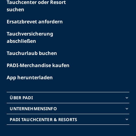
Tauchcenter oder Resort
suchen
Ersatzbrevet anfordern
Tauchversicherung
abschließen
Tauchurlaub buchen
PADI-Merchandise kaufen
App herunterladen
ÜBER PADI
keyboard_arrow_down
UNTERNEHMENSINFO
keyboard_arrow_down
PADI TAUCHCENTER & RESORTS
keyboard_arrow_down