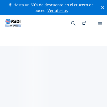
🚢 Hasta un 60% de descuento en el crucero de
buceo.
Ver ofertas
LAS MEJORES ACTIVIDADES
PROFESIONALES CERCA DE
LAMPEDUSA
Descubre los eventos y actividades profesionales que
se realizan cerca de Lampedusa con la ayuda de los
filtros de arriba o con el mapa interactivo.