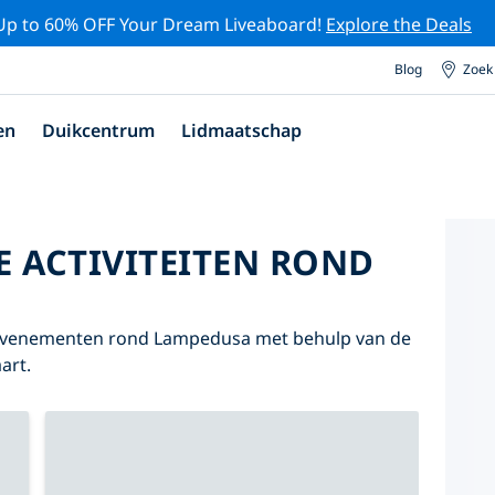
Up to 60% OFF Your Dream Liveaboard!
Explore the Deals
Blog
Zoek
en
Duikcentrum
Lidmaatschap
E ACTIVITEITEN ROND
n evenementen rond Lampedusa met behulp van de
art.