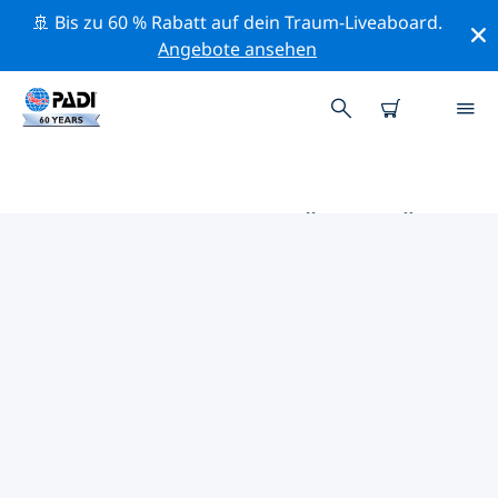
🚢 Bis zu 60 % Rabatt auf dein Traum-Liveaboard.
Angebote ansehen
DIE BESTEN AKTIVITÄTEN FÜR
PROFIS IM UMKREIS VON PORT
ELIZABETH | PADI
Mithilfe der Filter und der interaktiven Karte kannst du
alle Aktivitäten für professionelle Taucher im Umkreis
von Port Elizabeth erkunden.