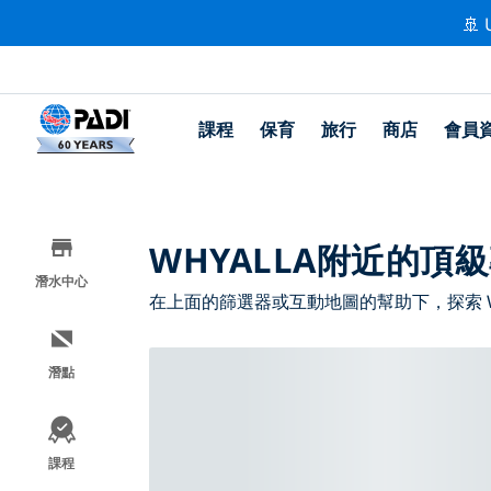
🚢 
課程
保育
旅行
商店
會員
WHYALLA附近的頂
潛水中心
在上面的篩選器或互動地圖的幫助下，探索 W
潛點
課程