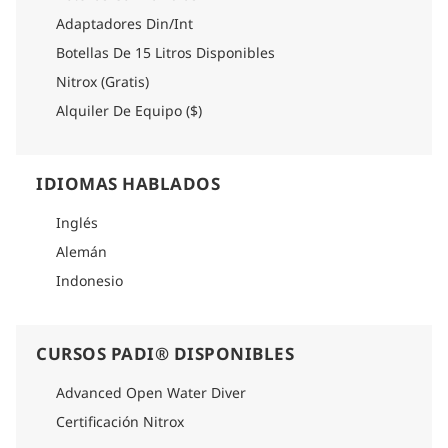
Por favor consulte la sección de logística de cada itinerario
Adaptadores Din/Int
para encontrar información detallada sobre cómo llegar.
Botellas De 15 Litros Disponibles
Nitrox (Gratis)
Alquiler De Equipo ($)
IDIOMAS HABLADOS
Inglés
Alemán
Indonesio
CURSOS PADI® DISPONIBLES
Advanced Open Water Diver
Certificación Nitrox