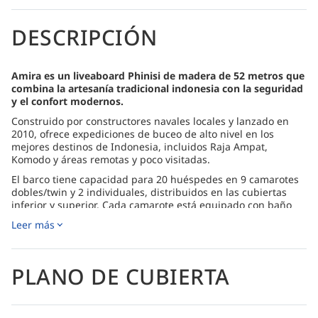
DESCRIPCIÓN
Amira es un liveaboard Phinisi de madera de 52 metros que
combina la artesanía tradicional indonesia con la seguridad
y el confort modernos.
Construido por constructores navales locales y lanzado en
2010, ofrece expediciones de buceo de alto nivel en los
mejores destinos de Indonesia, incluidos Raja Ampat,
Komodo y áreas remotas y poco visitadas.
El barco tiene capacidad para 20 huéspedes en 9 camarotes
dobles/twin y 2 individuales, distribuidos en las cubiertas
inferior y superior. Cada camarote está equipado con baño
privado con ducha de agua caliente, aire acondicionado
Leer más
regulable, ventilador de techo, luz natural, espacio de
almacenamiento, toallas, artículos de aseo y enchufes.
Diseñado pensando en los buceadores, Amira cuenta con
PLANO DE CUBIERTA
una amplia plataforma de buceo con duchas de agua dulce,
estaciones de equipo personal y una amplia sala para
cámaras con estaciones de trabajo, puntos de carga y
tanques de enjuague. El buceo incluye hasta cuatro