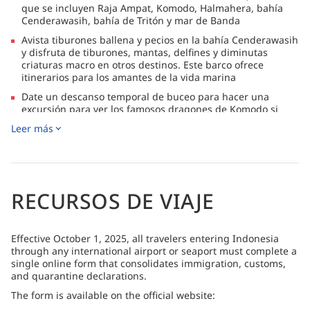
que se incluyen Raja Ampat, Komodo, Halmahera, bahía
Cenderawasih, bahía de Tritón y mar de Banda
Avista tiburones ballena y pecios en la bahía Cenderawasih
y disfruta de tiburones, mantas, delfines y diminutas
criaturas macro en otros destinos. Este barco ofrece
itinerarios para los amantes de la vida marina
Date un descanso temporal de buceo para hacer una
excursión para ver los famosos dragones de Komodo si
reservas un itinerario a Komodo
Leer más
Pequeños grupos de 4 a 5 buceadores con 4 lanchas
motoras disponibles, permitiéndote escoger entre varios
lugares de buceo dependiendo de tus habilidades y
preferencias, además de ENOS gratis para cada huésped<,
poniendo la seguridad ante todo/li>
RECURSOS DE VIAJE
Effective October 1, 2025, all travelers entering Indonesia
through any international airport or seaport must complete a
single online form that consolidates immigration, customs,
and quarantine declarations.
The form is available on the official website: