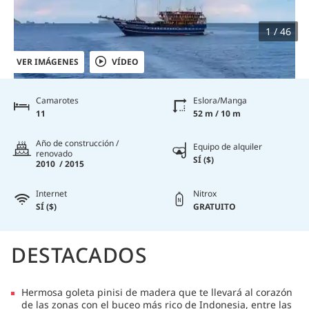
1 / 46
VER IMÁGENES
VÍDEO
Camarotes
Eslora/Manga
11
52 m / 10 m
Año de construcción /
Equipo de alquiler
renovado
SÍ ($)
2010 / 2015
Internet
Nitrox
SÍ ($)
GRATUITO
DESTACADOS
Hermosa goleta pinisi de madera que te llevará al corazón
de las zonas con el buceo más rico de Indonesia, entre las