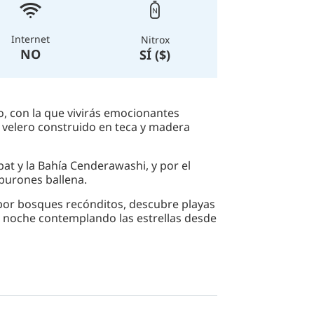
Internet
Nitrox
NO
SÍ ($)
o, con la que vivirás emocionantes
 velero construido en teca y madera
at y la Bahía Cenderawashi, y por el
burones ballena.
por bosques recónditos, descubre playas
la noche contemplando las estrellas desde
práctica de la fotografía submarina, y
 de carga, tanques de aclarado
 tu equipo.