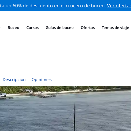
ta un 60% de descuento en el crucero de buceo.
Ver oferta
o
Buceo
Cursos
Guías de buceo
Ofertas
Temas de viaje
Descripción
Opiniones