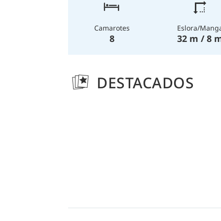
Eslora/Mang
Camarotes
32 m / 8 
8
DESTACADOS