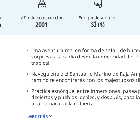
a
Año de construcción
Equipo de alquiler
m
2001
SÍ ($)
Una aventura real en forma de safari de buce
sorpresas cada día desde la comodidad de un
tropical.
Navega entre el Santuario Marino de Raja Amp
camino te encontrarás con los majestuosos ti
Practica esnórquel entre inmersiones, pasea 
desiertas y pueblos locales, y después, pasa 
una hamaca de la cubierta.
El barco está completamente equipado para la 
Leer más
cuenta con grandes mesas de trabajo, puntos
acolchados y una pistola a presión para secar