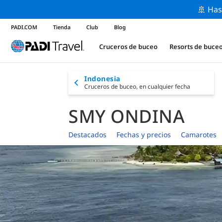
🚢 Has
PADI.COM
Tienda
Club
Blog
Cruceros de buceo
Resorts de buce
Indonesia
Cruceros de buceo,
en cualquier fecha
SMY ONDINA
Destacados
Fechas y precios
Camarotes