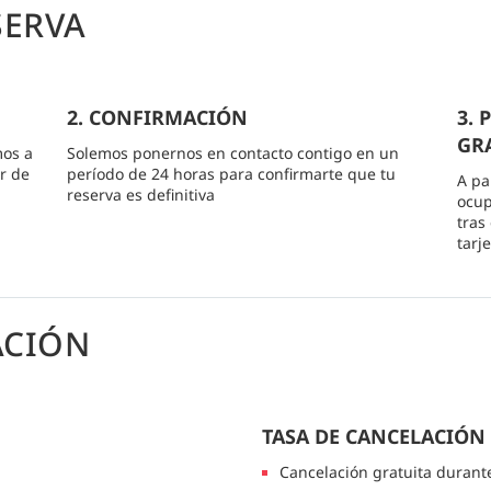
SERVA
2. CONFIRMACIÓN
3.
GRA
mos a
Solemos ponernos en contacto contigo en un
r de
período de 24 horas para confirmarte que tu
A pa
reserva es definitiva
ocup
tras
tarj
ACIÓN
TASA DE CANCELACIÓN
Cancelación gratuita durant