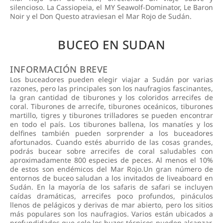
silencioso. La Cassiopeia, el MY Seawolf-Dominator, Le Baron
Noir y el Don Questo atraviesan el Mar Rojo de Sudán.
BUCEO EN SUDAN
INFORMACIÓN BREVE
Los buceadores pueden elegir viajar a Sudán por varias
razones, pero las principales son los naufragios fascinantes,
la gran cantidad de tiburones y los coloridos arrecifes de
coral. Tiburones de arrecife, tiburones oceánicos, tiburones
martillo, tigres y tiburones trilladores se pueden encontrar
en todo el país. Los tiburones ballena, los manatíes y los
delfines también pueden sorprender a los buceadores
afortunados. Cuando estés aburrido de las cosas grandes,
podrás bucear sobre arrecifes de coral saludables con
aproximadamente 800 especies de peces. Al menos el 10%
de estos son endémicos del Mar Rojo.Un gran número de
entornos de buceo saludan a los invitados de liveaboard en
Sudán. En la mayoría de los safaris de safari se incluyen
caídas dramáticas, arrecifes poco profundos, pináculos
llenos de pelágicos y derivas de mar abierto, pero los sitios
más populares son los naufragios. Varios están ubicados a
profundidades que solo los buzos técnicos pueden alcanzar,