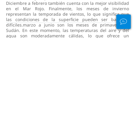
Diciembre a febrero también cuenta con la mejor visibilidad
en el Mar Rojo. Finalmente, los meses de invierno
representan la temporada de vientos, lo que significa que
las condiciones de la superficie pueden ser bastante
difíciles.marzo a junio son los meses de primavera en
Sudán. En este momento, las temperaturas del aire y del
agua son moderadamente cálidas, lo que ofrece un
equilibrio fantástico. Sin embargo, de marzo a mayo es la
temporada alta para el buceo en Sudán, así que asegúrese
de reservar con anticipación las mejores ofertas.julio al
septiembre es la temporada baja para el Mar Rojo. Las
temperaturas del aire alcanzan niveles incómodos para la
actividad exterior. La mayoría de los barcos de liveaboard
siguen la vida marina al norte de Egipto durante estos
meses.Finalmente, de octubre a noviembre es la temporada
de otoño en Sudán. Nuevamente, las temperaturas del aire
y del mar se equilibran para brindar comodidad por encima
y por debajo de la superficie. Estos meses son también el
mejor momento para observar a los tiburones y
mantarrayas en aguas sudanesas. Al igual que en los meses
de primavera, los liveaboards en Sudán pueden agotarse
rápidamente durante este período.