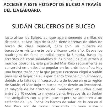
ACCEDER A ESTE HOTSPOT DE BUCEO A TRAVÉS
DEL LIVEABOARD.
SUDÁN CRUCEROS DE BUCEO
Justo al sur de Egipto, aunque aparentemente a millas de
distancia, el Mar Rojo de Sudán tiene docenas de sitios de
buceo de clase mundial, pero solo un puñado de
buceadores visitan este país africano cada año. Desde los
naufragios de fama mundial, como la Umbría, hasta los
arrecifes de coral saludables y los pináculos que atraen a
muchos tiburones, esta parte del Mar Rojo seguramente se
convertirá en un destino popular en los próximos años. Hay
una buena razón por la que Jacque Cousteau eligió a Sudán
para ser el hogar de su experimento Conshelf. Sin embargo,
debido a la falta de infraestructura de buceo en esta región
de Sudán, el Mar Rojo se bucea mejor desde un liveaboard.
La mayoría de los cruceros de liveaboard en Sudán duran
entre 6 y 10 noches.La mayoría de los liveaboards en Sudán
son amigables con el presupuesto pero se adhieren a un
estándar de lujo. Todos los barcos de safari de buceo en el
Mar Rojo son de motor, ofreciendo un viaje suave y