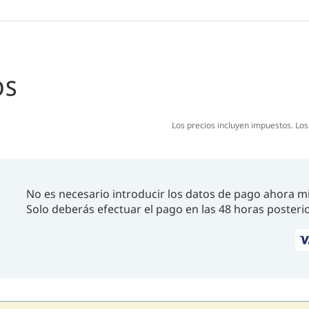
Podrás explorar 4 hermosos pecios en el arr
Fantástica experiencia de buceo en aguas crist
Cursos de inmersión y equipo de alquiler dispo
OS
Los precios incluyen impuestos. Lo
No es necesario introducir los datos de pago ahora m
Solo deberás efectuar el pago en las 48 horas posterio