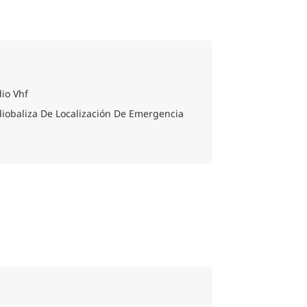
isponibles durante todo el día, tendrá el
pleto en las maravillas del mundo
da itinerario para obtener información
io Vhf
iobaliza De Localización De Emergencia