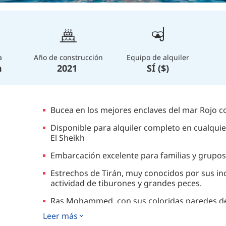
a
Año de construcción
Equipo de alquiler
m
2021
SÍ ($)
Bucea en los mejores enclaves del mar Rojo c
Disponible para alquiler completo en cualqui
El Sheikh
Embarcación excelente para familias y grupos
Estrechos de Tirán, muy conocidos por sus incr
actividad de tiburones y grandes peces.
Ras Mohammed, con sus coloridas paredes de 
Leer más
Dunraven y el pecio Thistlegorm WW II, cono