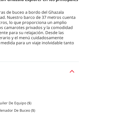
ras de buceo a bordo del Ghazala
idad. Nuestro barco de 37 metros cuenta
tros, lo que proporciona un amplio
 los camarotes privados y la comodidad
nte para su relajación. Desde las
inerario y el menú cuidadosamente
medida para un viaje inolvidable tanto
ala Explorer, que cuenta con lujosos
stos. Elija entre cuatro opciones: los
 en la cubierta inferior, la privacidad
ría de los camarotes con dos camas
ncia de la suite junior con cama doble en
una variedad de opciones de
 video en el salón, nuestro barco
ntorno impresionante.
hazala Explorer, donde cada detalle está
uiler De Equipo ($)
osamente diseñado por buceadores para
una aventura de buceo energizante. Con
enador De Buceo ($)