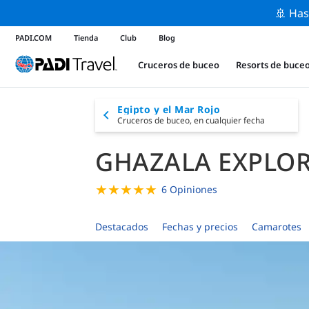
🚢 Has
PADI.COM
Tienda
Club
Blog
Cruceros de buceo
Resorts de buce
Egipto y el Mar Rojo
Cruceros de buceo,
en cualquier fecha
GHAZALA EXPLO
★
★
★
★
★
6 Opiniones
Destacados
Fechas y precios
Camarotes