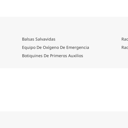
platos y bocadillos seleccionados por expertos d
combustible necesario para sumergirse por com
submarino.
Cómo llegar
Por favor consulte la sección de logística de ca
detallada sobre cómo llegar.
Balsas Salvavidas
Rad
Equipo De Oxígeno De Emergencia
Rad
Botiquines De Primeros Auxilios