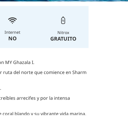
Internet
Nitrox
NO
GRATUITO
on MY Ghazala I.
er ruta del norte que comience en Sharm
.
eíbles arrecifes y por la intensa
coral blando y su vibrante vida marina.
cido en todo el mundo.