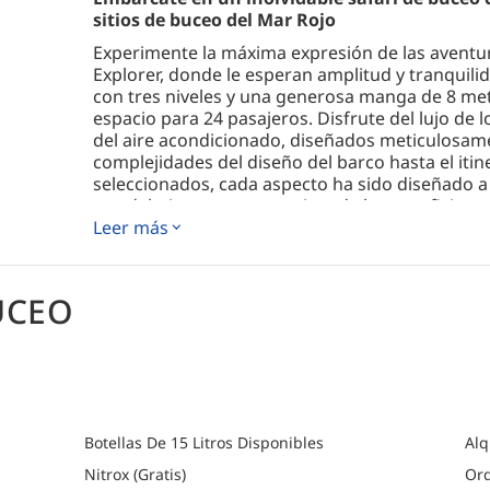
sitios de buceo del Mar Rojo
Experimente la máxima expresión de las aventu
Explorer, donde le esperan amplitud y tranquil
con tres niveles y una generosa manga de 8 me
espacio para 24 pasajeros. Disfrute del lujo de
del aire acondicionado, diseñados meticulosame
complejidades del diseño del barco hasta el it
seleccionados, cada aspecto ha sido diseñado a 
por debajo como por encima de la superficie.
Leer más
Adéntrese en un mundo de lujo a bordo del Ghaz
camarotes y suites que se adaptan a todos los gu
acogedores camarotes con dos camas individuales
UCEO
de la suite en la cubierta inferior, la camarade
individuales en la cubierta superior o la indulge
la cubierta superior. Con aire acondicionado y 
entretenimiento, incluido un sistema de audio y
promete ser un centro social en medio de un e
Disfrute de la mejor experiencia de buceo con G
Botellas De 15 Litros Disponibles
Alq
pensado para su placer. Nuestro menú, cuidad
buceadores, ofrece el sustento perfecto para 
Nitrox (Gratis)
Ord