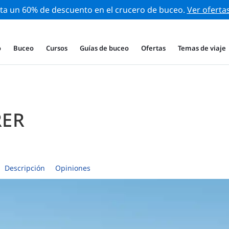
ta un 60% de descuento en el crucero de buceo.
Ver oferta
o
Buceo
Cursos
Guías de buceo
Ofertas
Temas de viaje
RER
Descripción
Opiniones