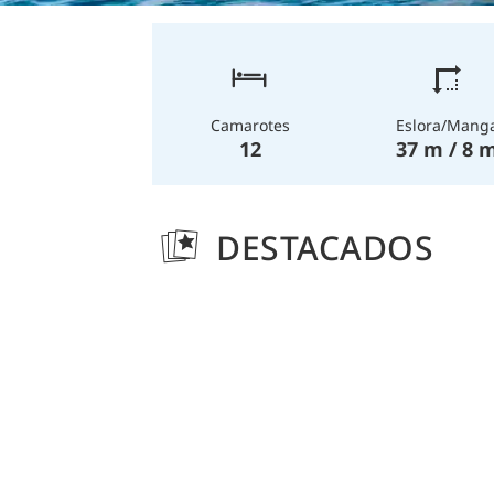
Eslora/Mang
Camarotes
37 m / 8 
12
DESTACADOS