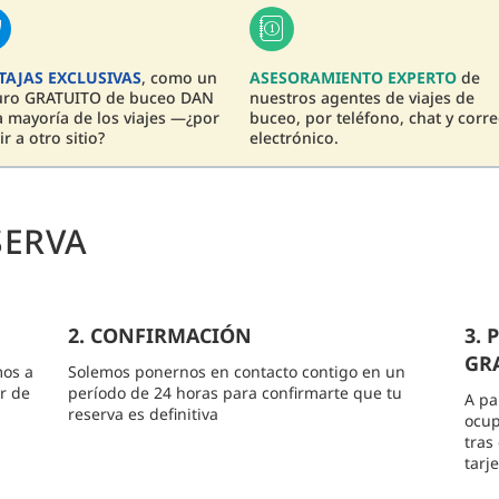
TAJAS EXCLUSIVAS
, como un
ASESORAMIENTO EXPERTO
de
uro GRATUITO de buceo DAN
nuestros agentes de viajes de
a mayoría de los viajes —¿por
buceo, por teléfono, chat y corr
ir a otro sitio?
electrónico.
SERVA
2. CONFIRMACIÓN
3.
GRA
mos a
Solemos ponernos en contacto contigo en un
r de
período de 24 horas para confirmarte que tu
A pa
reserva es definitiva
ocup
tras
tarj