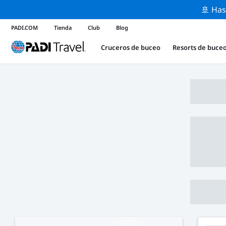
🚢 Has
PADI.COM
Tienda
Club
Blog
Cruceros de buceo
Resorts de buce