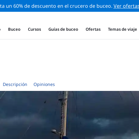
ta un 60% de descuento en el crucero de buceo.
Ver oferta
o
Buceo
Cursos
Guías de buceo
Ofertas
Temas de viaje
Descripción
Opiniones