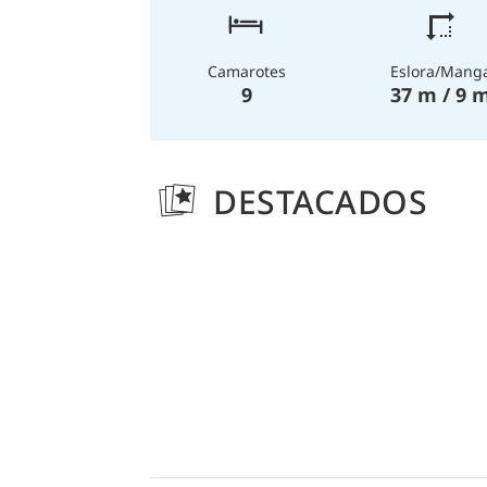
Eslora/Mang
Camarotes
37 m / 9 
9
DESTACADOS