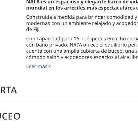
NAI'A es un espacioso y elegante barco de vid
mundial en los arrecifes más espectaculares de
Construida a medida para brindar comodidad 
modernas con un ambiente relajado y acogedor qu
de Fiji.
Con capacidad para 16 huéspedes en ocho cama
con baño privado, NAI'A ofrece el equilibrio perf
cuenta con una amplia cubierta de buceo, una 
cómodo salón y acogedores espacios al aire libre
entre inmersiones.
Leer más
Los itinerarios exploran las ricas y coloridas ag
coral blando hasta canales repletos de tiburones
Los buceadores podrán encontrarse con mantas
ERTA
macroespecies, todo ello guiado por una de las
Pacífico.
Combinando un servicio atento, buceo excepcion
NAI'A ofrece una experiencia inolvidable a bordo
UCEO
Cómo llegar
Por favor consulte la sección de logística de ca
detallada sobre cómo llegar.