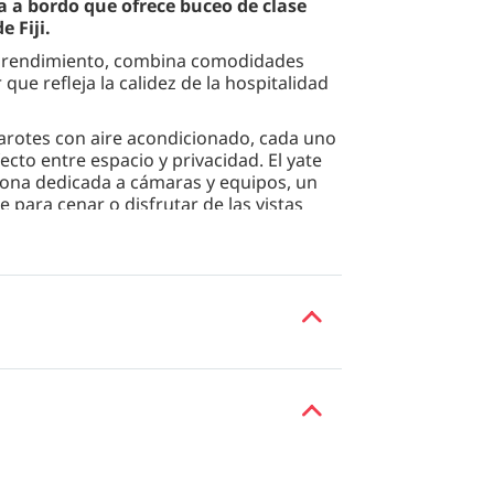
a a bordo que ofrece buceo de clase
 Fiji.
y rendimiento, combina comodidades
e refleja la calidez de la hospitalidad
rotes con aire acondicionado, cada uno
ecto entre espacio y privacidad. El yate
zona dedicada a cámaras y equipos, un
 para cenar o disfrutar de las vistas
uas de Fiyi, desde pináculos cubiertos de
 y vibrantes arrecifes repletos de vida.
, bancos de pelágicos e innumerables
 tripulaciones más experimentadas del
al y un espíritu de verdadera aventura,
 en el corazón del Pacífico Sur.
da itinerario para encontrar información