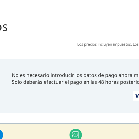
Después de las inmersiones, disfruta de la ce
contemplas las espectaculares vistas del océa
OS
Los precios incluyen impuestos. Lo
No es necesario introducir los datos de pago ahora m
Solo deberás efectuar el pago en las 48 horas posterio