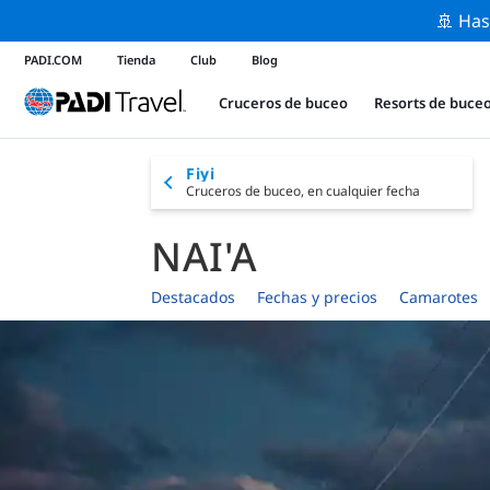
🚢 Has
PADI.COM
Tienda
Club
Blog
Cruceros de buceo
Resorts de buce
Fiyi
Cruceros de buceo,
en cualquier fecha
NAI'A
Destacados
Fechas y precios
Camarotes