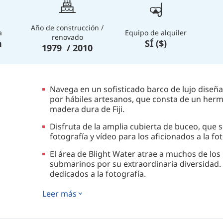
Año de construcción /
a
Equipo de alquiler
renovado
m
SÍ ($)
1979 / 2010
Navega en un sofisticado barco de lujo diseña
por hábiles artesanos, que consta de un herm
madera dura de Fiji.
Disfruta de la amplia cubierta de buceo, que
fotografía y vídeo para los aficionados a la f
El área de Blight Water atrae a muchos de los
submarinos por su extraordinaria diversidad. E
dedicados a la fotografía.
Explora estos impresionantes paisajes marino
Leer más
cañones y recorriendo paredes, y prepárate p
tiburones.