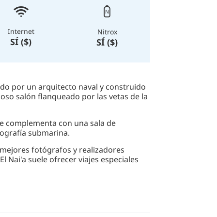
Internet
Nitrox
SÍ ($)
SÍ ($)
do por un arquitecto naval y construido
oso salón flanqueado por las vetas de la
 se complementa con una sala de
otografía submarina.
 mejores fotógrafos y realizadores
l Nai'a suele ofrecer viajes especiales
s realizando inmersiones en cavernas,
ara vivir encuentros frecuentes con