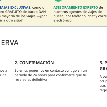
TAJAS EXCLUSIVAS
, como un
ASESORAMIENTO EXPERTO
de
uro GRATUITO de buceo DAN
nuestros agentes de viajes de
a mayoría de los viajes —¿por
buceo, por teléfono, chat y corr
ir a otro sitio?
electrónico.
SERVA
2. CONFIRMACIÓN
3.
GRA
mos a
Solemos ponernos en contacto contigo en un
r de
período de 24 horas para confirmarte que tu
A pa
reserva es definitiva
ocup
tras
tarj