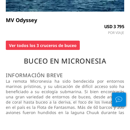
MV Odyssey
USD 3 795
POR VIAJE
Ver todos los 3 cruceros de buceo
BUCEO EN MICRONESIA
INFORMACIÓN BREVE
La remota Micronesia ha sido bendecida por entornos
marinos prístinos, y su ubicación de difícil acceso solo ha
beneficiado a su ecología submarina. Si bien encontrarás
una gran variedad de entornos de buceo, desde arrecifes
de coral hasta buceo a la deriva, el foco de los liveaboards
en el país es la Flota de Fantasmas. Más de 60 barcos y 200
aviones fueron hundidos en la laguna Chuuk durante las
batallas de la Segunda Guerra Mundial. Hoy en día, los 50
sitios de buceo creados por estos naufragios forman parte
de un memorial japonés y son perfectos para la exploración