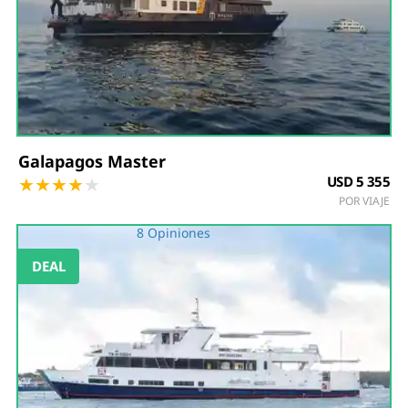
Galapagos Master
★
★
★
★
★
USD 5 355
POR VIAJE
8 Opiniones