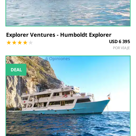
Explorer Ventures - Humboldt Explorer
★
★
★
★
★
USD 6 395
POR VIAJE
6 Opiniones