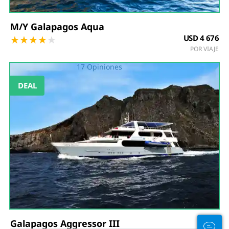
M/Y Galapagos Aqua
★
★
★
★
★
USD 4 676
POR VIAJE
17 Opiniones
Galapagos Aggressor III