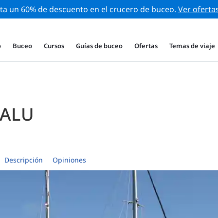
ta un 60% de descuento en el crucero de buceo.
Ver oferta
o
Buceo
Cursos
Guías de buceo
Ofertas
Temas de viaje
PALU
Descripción
Opiniones