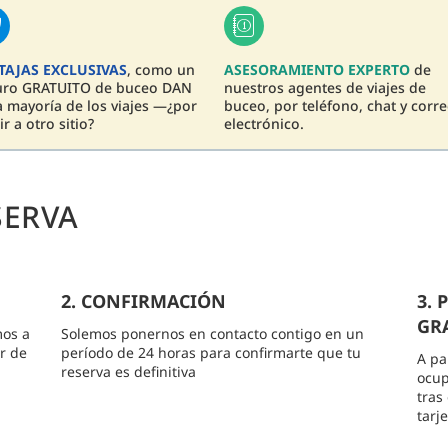
TAJAS EXCLUSIVAS
, como un
ASESORAMIENTO EXPERTO
de
uro GRATUITO de buceo DAN
nuestros agentes de viajes de
a mayoría de los viajes —¿por
buceo, por teléfono, chat y corr
ir a otro sitio?
electrónico.
SERVA
2. CONFIRMACIÓN
3.
GRA
mos a
Solemos ponernos en contacto contigo en un
r de
período de 24 horas para confirmarte que tu
A pa
reserva es definitiva
ocup
tras
tarj