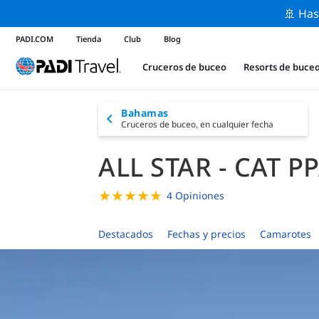
🚢 Has
PADI.COM
Tienda
Club
Blog
Cruceros de buceo
Resorts de buce
Bahamas
Cruceros de buceo,
en cualquier fecha
ALL STAR - CAT P
★
★
★
★
★
4 Opiniones
Destacados
Fechas y precios
Camarotes