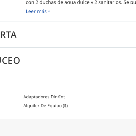
con 2 duchas de agua dulce y 2 sanitarios. Se p
semana, pero también se puede optar por pract
Leer más
observar aves o recorrer senderos naturales en 
relajado, sin itinerarios fijos y con tiempo de so
Todas las comidas, bebidas, barra libre, deporte
ERTA
que convierte a Cat Ppalu en un alojamiento flo
personalizado de la tripulación. Disponible par
intereses especiales, este crucero de vela es i
buscan una experiencia única y flexible en las 
UCEO
Cómo llegar
Por favor consulte la sección de logística de ca
detallada sobre cómo llegar.
Adaptadores Din/Int
Alquiler De Equipo ($)