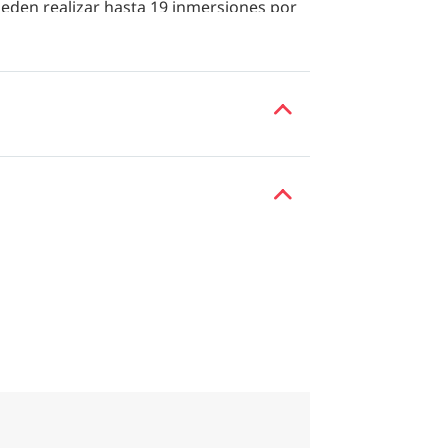
ueden realizar hasta 19 inmersiones por
icar kayak, paddleboard, snorkel,
islas deshabitadas. El ambiente es
bra para explorar.
s acuáticos y buceo están incluidos, lo
tante con desayuno y servicio
a charters privados y grupos con
deal para buceadores y aventureros que
Bahamas.
da itinerario para encontrar información