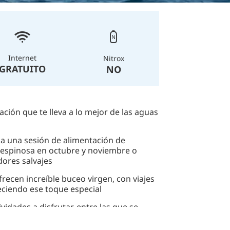
Internet
Nitrox
GRATUITO
NO
ión que te lleva a lo mejor de las aguas
e a una sesión de alimentación de
a espinosa en octubre y noviembre o
dores salvajes
ecen increíble buceo virgen, con viajes
eciendo ese toque especial
ividades a disfrutar, entre las que se
 remo, avistamiento de pájaros y