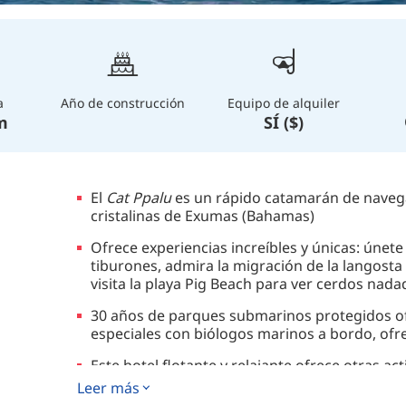
a
Año de construcción
Equipo de alquiler
m
SÍ ($)
El
Cat Ppalu
es un rápido catamarán de navegac
cristalinas de Exumas (Bahamas)
Ofrece experiencias increíbles y únicas: únet
tiburones, admira la migración de la langost
visita la playa Pig Beach para ver cerdos nada
30 años de parques submarinos protegidos ofr
especiales con biólogos marinos a bordo, ofr
Este hotel flotante y relajante ofrece otras act
incluyen snorkel, surf de vela, kayak, surf de
Leer más
exploración de islas