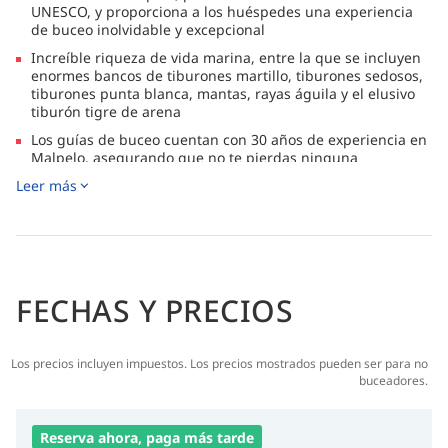
UNESCO, y proporciona a los huéspedes una experiencia
de buceo inolvidable y excepcional
Increíble riqueza de vida marina, entre la que se incluyen
enormes bancos de tiburones martillo, tiburones sedosos,
tiburones punta blanca, mantas, rayas águila y el elusivo
tiburón tigre de arena
Los guías de buceo cuentan con 30 años de experiencia en
Malpelo, asegurando que no te pierdas ninguna
oportunidad en tu viaje en estas aguas repletas de
Leer más
diversidad y pelágicos
Explora isla Gorgona, la joya del Pacífico colombiano, en la
que se congregan miles de tiburones y orcas
Los buceadores deben contar con la certificación Enriched
Air Diver (Nitrox), la cual se puede obtener a bordo. Todos
FECHAS Y PRECIOS
los huéspedes certificados obtienen Nitrox gratis durante
su estancia en el Ferox
Los precios incluyen impuestos. Los precios mostrados pueden ser para no
buceadores.
Reserva ahora, paga más tarde