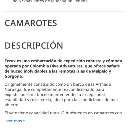
de 67 días antes de la fecha de llegada
CAMAROTES
DESCRIPCIÓN
Ferox es una embarcación de expedición robusta y cómoda
operada por Colombia Dive Adventures, que ofrece safaris
de buceo inolvidables a las remotas islas de Malpelo y
Gorgona.
Originalmente construido como un barco de la Armada
Noruega, fue completamente reacondicionado para
expediciones de buceo manteniendo su excepcional
estabilidad y resistencia, ideal para las condiciones de mar
abierto.
El yate tiene capacidad para 12 huéspedes en camarotes con
aire acondicionado y baño privado, lo que proporciona
Leer más
comodidad y privacidad en viajes largos. Los huéspedes