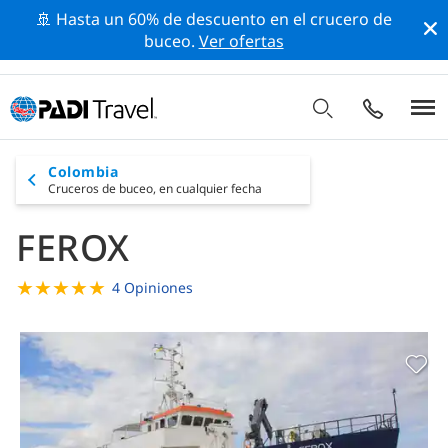
🚢 Hasta un 60% de descuento en el crucero de
buceo.
Ver ofertas
Colombia
Cruceros de buceo,
en cualquier fecha
FEROX
★
★
★
★
★
4 Opiniones