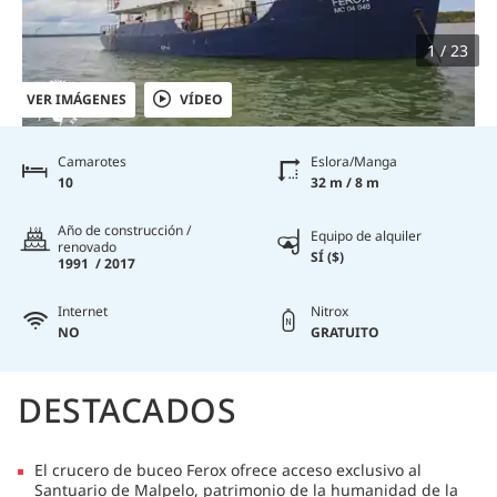
1 / 23
VER IMÁGENES
VÍDEO
Camarotes
Eslora/Manga
10
32 m / 8 m
Año de construcción /
Equipo de alquiler
renovado
SÍ ($)
1991 / 2017
Internet
Nitrox
NO
GRATUITO
DESTACADOS
El crucero de buceo Ferox ofrece acceso exclusivo al
Santuario de Malpelo, patrimonio de la humanidad de la