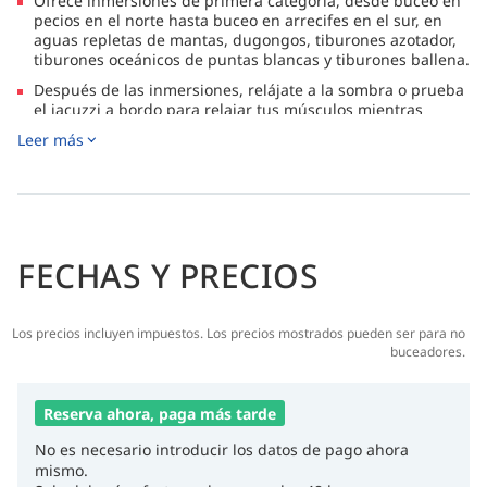
Ofrece inmersiones de primera categoría, desde buceo en
pecios en el norte hasta buceo en arrecifes en el sur, en
aguas repletas de mantas, dugongos, tiburones azotador,
tiburones oceánicos de puntas blancas y tiburones ballena.
Después de las inmersiones, relájate a la sombra o prueba
el jacuzzi a bordo para relajar tus músculos mientras
contemplas las vistas panorámicas de este hermoso lugar.
Leer más
FECHAS Y PRECIOS
Los precios incluyen impuestos. Los precios mostrados pueden ser para no
buceadores.
Reserva ahora, paga más tarde
No es necesario introducir los datos de pago ahora
mismo.