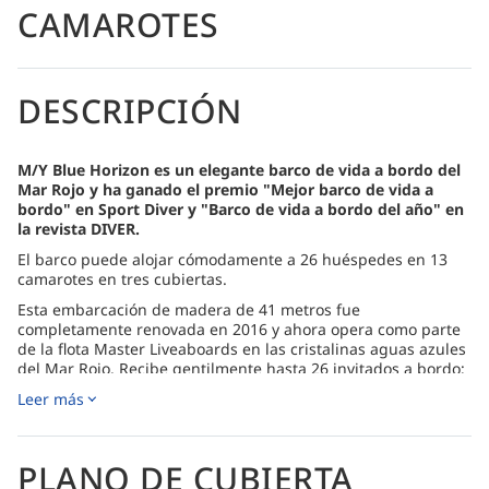
CAMAROTES
DESCRIPCIÓN
M/Y Blue Horizon es un elegante barco de vida a bordo del
Mar Rojo y ha ganado el premio "Mejor barco de vida a
bordo" en Sport Diver y "Barco de vida a bordo del año" en
la revista DIVER.
El barco puede alojar cómodamente a 26 huéspedes en 13
camarotes en tres cubiertas.
Esta embarcación de madera de 41 metros fue
completamente renovada en 2016 y ahora opera como parte
de la flota Master Liveaboards en las cristalinas aguas azules
del Mar Rojo. Recibe gentilmente hasta 26 invitados a bordo;
en cuatro suites, cinco camarotes dobles y cuatro camarotes
Leer más
fijos.
Cada camarote está equipado con aire acondicionado, un
sistema de entretenimiento privado, mininevera y un cómodo
PLANO DE CUBIERTA
baño privado. Los enchufes estándar a bordo son europeos