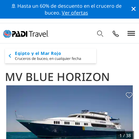
🚢 Hasta un 60% de descuento en el crucero de
buceo.
Ver ofertas
Egipto y el Mar Rojo
Cruceros de buceo,
en cualquier fecha
MV BLUE HORIZON
1 / 38