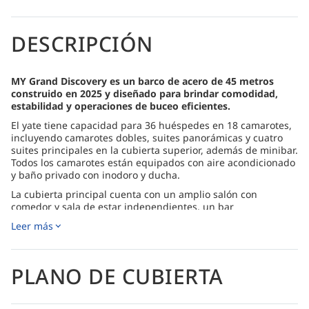
DESCRIPCIÓN
MY Grand Discovery es un barco de acero de 45 metros
construido en 2025 y diseñado para brindar comodidad,
estabilidad y operaciones de buceo eficientes.
El yate tiene capacidad para 36 huéspedes en 18 camarotes,
incluyendo camarotes dobles, suites panorámicas y cuatro
suites principales en la cubierta superior, además de minibar.
Todos los camarotes están equipados con aire acondicionado
y baño privado con inodoro y ducha.
La cubierta principal cuenta con un amplio salón con
comedor y sala de estar independientes, un bar
completamente equipado, un sistema de entretenimiento y
Leer más
una pequeña biblioteca. Los buceadores se benefician de
una plataforma de buceo bien equipada con compresores
Bauer, un sistema de membrana de Nitrox, 52 tanques de
aluminio y tres zodiacs para facilitar el buceo seguro y sin
PLANO DE CUBIERTA
complicaciones.
El yate opera una amplia selección de itinerarios por el Mar