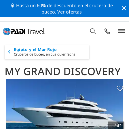
🚢 Hasta un 60% de descuento en el crucero de
buceo.
Ver ofertas
Egipto y el Mar Rojo
Cruceros de buceo,
en cualquier fecha
MY GRAND DISCOVERY
1 / 42