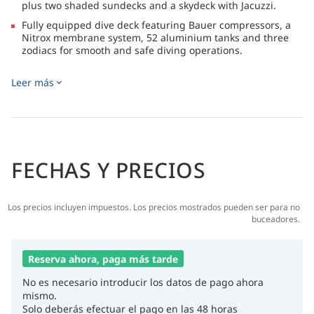
plus two shaded sundecks and a skydeck with Jacuzzi.
Fully equipped dive deck featuring Bauer compressors, a
Nitrox membrane system, 52 aluminium tanks and three
zodiacs for smooth and safe diving operations.
Wide range of Red Sea itineraries, from North & Wrecks to
Leer más
St. Johns, Fury Shoal, Rocky, Zabargad and Elphinstone,
with access to top dive sites and remote marine parks.
ENOS GPS-based diver rescue and location system
available for enhanced safety.
✅ Certified by Egypt’s CDWS (Chamber of Diving and Water
Sports) and fully compliant with legal and safety standards.
FECHAS Y PRECIOS
Los precios incluyen impuestos. Los precios mostrados pueden ser para no
buceadores.
Reserva ahora, paga más tarde
No es necesario introducir los datos de pago ahora
mismo.
Solo deberás efectuar el pago en las 48 horas