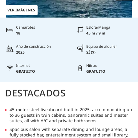
VER IMÁGENES
Camarotes
Eslora/Manga
18
45 m / 9 m
Año de construcción
Equipo de alquiler
2025
SÍ ($)
Internet
Nitrox
GRATUITO
GRATUITO
DESTACADOS
45-meter steel liveaboard built in 2025, accommodating up
to 36 guests in twin cabins, panoramic suites and master
suites, all with A/C and private bathrooms.
Spacious salon with separate dining and lounge areas, a
fully stocked bar, entertainment system and small library,