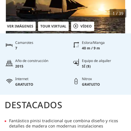
1 / 39
VER IMÁGENES
TOUR VIRTUAL
VÍDEO
Camarotes
Eslora/Manga
7
40 m / 9 m
Año de construcción
Equipo de alquiler
2015
SÍ ($)
Internet
Nitrox
GRATUITO
GRATUITO
DESTACADOS
Fantástico pinisi tradicional que combina diseño y ricos
detalles de madera con modernas instalaciones