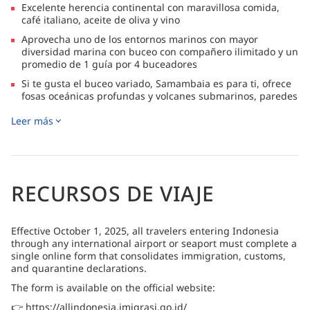
Excelente herencia continental con maravillosa comida,
café italiano, aceite de oliva y vino
Aprovecha uno de los entornos marinos con mayor
diversidad marina con buceo con compañero ilimitado y un
promedio de 1 guía por 4 buceadores
Si te gusta el buceo variado, Samambaia es para ti, ofrece
fosas oceánicas profundas y volcanes submarinos, paredes
verticales y pecios
Leer más
Acércate a los famosos dragones de Komodo cuando
reserves un viaje a Komodo
¿Eres un fotógrafo apasionado? El director del crucero es
un profesional de la fotografía y te ayudará a sacar el
máximo partido a la infinita variedad de vida marina macro
RECURSOS DE VIAJE
y a miles de especies de peces
Effective October 1, 2025, all travelers entering Indonesia
through any international airport or seaport must complete a
single online form that consolidates immigration, customs,
and quarantine declarations.
The form is available on the official website:
👉 https://allindonesia.imigrasi.go.id/