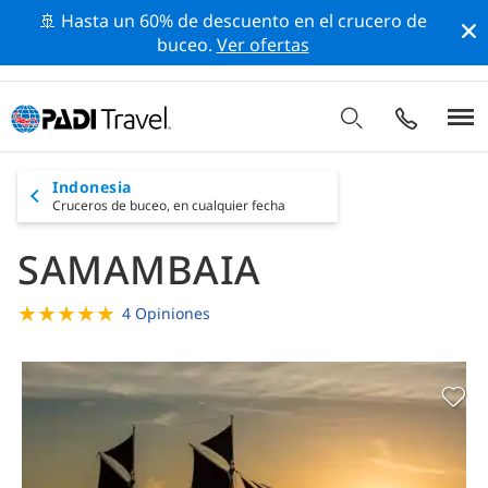
🚢 Hasta un 60% de descuento en el crucero de
buceo.
Ver ofertas
Indonesia
Cruceros de buceo,
en cualquier fecha
SAMAMBAIA
★
★
★
★
★
4 Opiniones