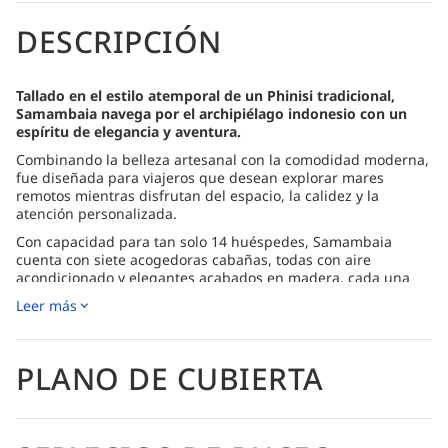
DESCRIPCIÓN
Tallado en el estilo atemporal de un Phinisi tradicional,
Samambaia navega por el archipiélago indonesio con un
espíritu de elegancia y aventura.
Combinando la belleza artesanal con la comodidad moderna,
fue diseñada para viajeros que desean explorar mares
remotos mientras disfrutan del espacio, la calidez y la
atención personalizada.
Con capacidad para tan solo 14 huéspedes, Samambaia
cuenta con siete acogedoras cabañas, todas con aire
acondicionado y elegantes acabados en madera, cada una
con baño privado y una suave iluminación natural que crea
Leer más
un ambiente relajante. La cabina principal, en la cubierta
principal, se abre directamente a la brisa del océano y ofrece
amplias vistas panorámicas de las islas y el mar abierto.
PLANO DE CUBIERTA
La vida a bordo fluye con naturalidad, entre descubrimiento y
descanso. Tras un día de buceo, los huéspedes pueden
reunirse en el comedor al aire libre para compartir historias
o relajarse en la terraza, donde las suaves tumbonas invitan