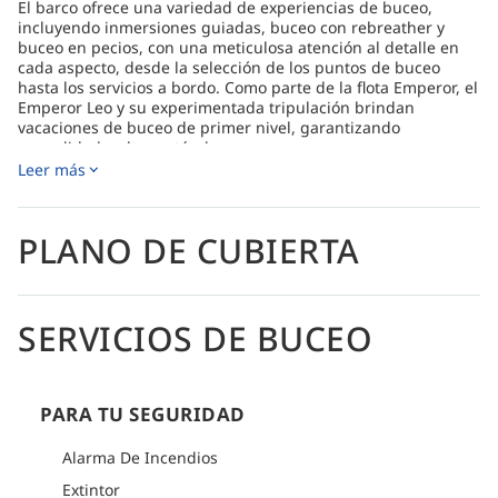
El barco ofrece una variedad de experiencias de buceo,
incluyendo inmersiones guiadas, buceo con rebreather y
buceo en pecios, con una meticulosa atención al detalle en
cada aspecto, desde la selección de los puntos de buceo
hasta los servicios a bordo. Como parte de la flota Emperor, el
Emperor Leo y su experimentada tripulación brindan
vacaciones de buceo de primer nivel, garantizando
comodidad y altos estándares.
Leer más
Disfrute de una experiencia inolvidable a bordo de un
crucero por el mundo submarino de las Maldivas, con
itinerarios perfectamente adaptados a cada temporada,
como la visita al sur de las Maldivas en febrero y marzo. Los
PLANO DE CUBIERTA
camarotes climatizados, con capacidad para hasta 24
personas, ofrecen climatización, baño privado y comodidades
como secador de pelo y toallas de buceo. La elegante
decoración en madera del barco realza el ambiente íntimo.
SERVICIOS DE BUCEO
La experiencia a bordo va más allá del buceo e incluye
deliciosas comidas diseñadas por buceadores para aportar
energía, con un bufé que ofrece opciones occidentales y
vegetarianas. Se puede adquirir una variedad de bebidas,
PARA TU SEGURIDAD
como cerveza, vino, licores y cócteles, y se atienden
peticiones especiales de dietas.
Alarma De Incendios
Tras un día de buceo, relájese en la terraza, en el bar o en su
Extintor