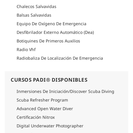
cómodo camarote. Los amplios salones con aire
acondicionado incluyen un comedor y un bar bien surtido.
Chalecos Salvavidas
Disfrute de su tiempo libre en la cubierta superior o relájese
Balsas Salvavidas
en el jacuzzi. Nuestro atento personal, que habla inglés, le
garantiza unas vacaciones de buceo cómodas y relajantes.
Equipo De Oxígeno De Emergencia
Cómo llegar allí
Desfibrilador Externo Automático (Dea)
Consulte la sección de logística de cada itinerario para
Botiquines De Primeros Auxilios
obtener información detallada sobre cómo llegar.
Radio Vhf
Radiobaliza De Localización De Emergencia
CURSOS PADI® DISPONIBLES
Inmersiones De Iniciación/Discover Scuba Diving
Scuba Refresher Program
Advanced Open Water Diver
Certificación Nitrox
Digital Underwater Photographer