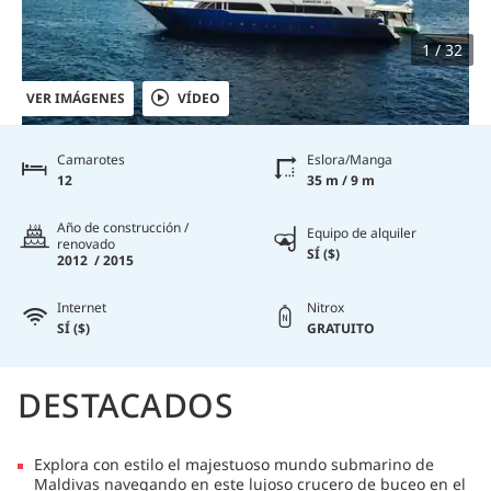
1 / 32
VER IMÁGENES
VÍDEO
Camarotes
Eslora/Manga
12
35 m / 9 m
Año de construcción /
Equipo de alquiler
renovado
SÍ ($)
2012 / 2015
Internet
Nitrox
SÍ ($)
GRATUITO
DESTACADOS
Explora con estilo el majestuoso mundo submarino de
Maldivas navegando en este lujoso crucero de buceo en el