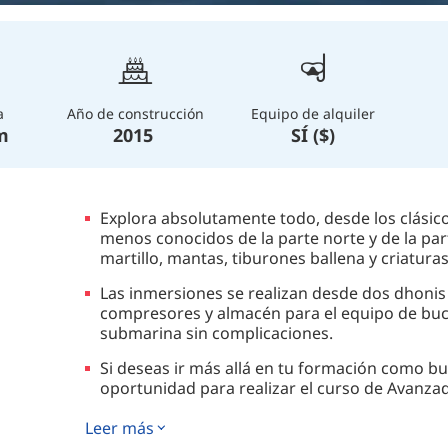
a
Año de construcción
Equipo de alquiler
m
2015
SÍ ($)
Explora absolutamente todo, desde los clásico
menos conocidos de la parte norte y de la par
martillo, mantas, tiburones ballena y criatura
Las inmersiones se realizan desde dos dhon
compresores y almacén para el equipo de buce
submarina sin complicaciones.
Si deseas ir más allá en tu formación como b
oportunidad para realizar el curso de Avanzad
Entre inmersión e inmersión, podrás realizar 
Leer más
en playas recónditas o desconectar en la eno