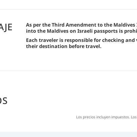
podrás disfrutar de las películas que se proye
AJE
As per the Third Amendment to the Maldives 
into the Maldives on Israeli passports is prohi
Each traveler is responsible for checking and
their destination before travel.
OS
Los precios incluyen impuestos. Lo