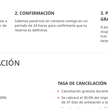
2. CONFIRMACIÓN
3.
GRA
mos a
Solemos ponernos en contacto contigo en un
r de
período de 24 horas para confirmarte que tu
A pa
reserva es definitiva
ocup
tras
tarj
ACIÓN
TASA DE CANCELACIÓN
Cancelación gratuita durant
 30%
Se cobrará el 30.0% del impo
de 37 días de antelación a l