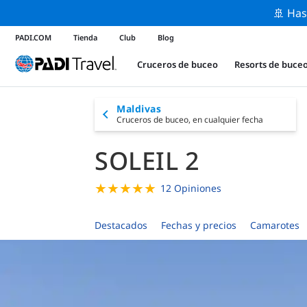
🚢 Has
PADI.COM
Tienda
Club
Blog
Cruceros de buceo
Resorts de buce
Maldivas
Cruceros de buceo,
en cualquier fecha
SOLEIL 2
★
★
★
★
★
12 Opiniones
Destacados
Fechas y precios
Camarotes