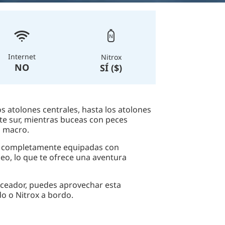
Internet
Nitrox
NO
SÍ ($)
s atolones centrales, hasta los atolones
te sur, mientras buceas con peces
s macro.
is completamente equipadas con
o, lo que te ofrece una aventura
uceador, puedes aprovechar esta
o o Nitrox a bordo.
excursiones por la isla, hacer barbacoas
rme terraza. Además, por la noche