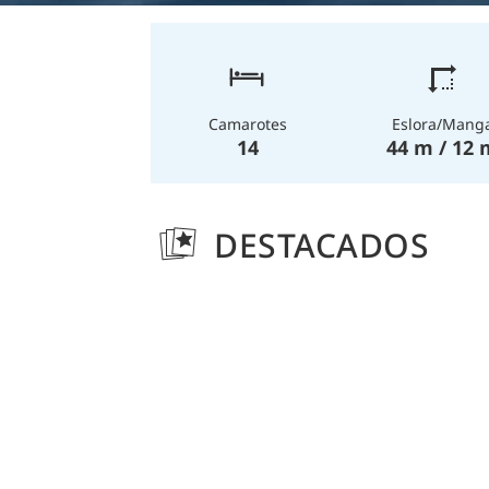
Eslora/Mang
Camarotes
44 m / 12 
14
DESTACADOS