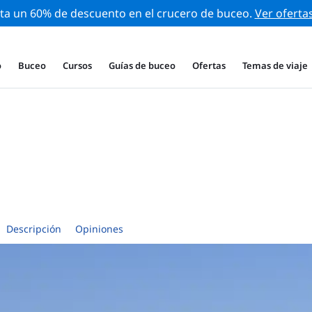
ta un 60% de descuento en el crucero de buceo.
Ver oferta
o
Buceo
Cursos
Guías de buceo
Ofertas
Temas de viaje
Descripción
Opiniones