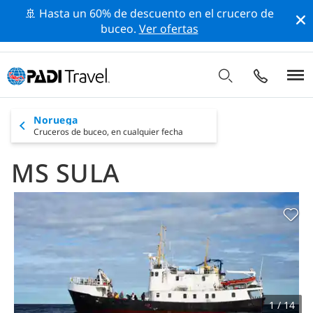
🚢 Hasta un 60% de descuento en el crucero de
buceo.
Ver ofertas
Noruega
Cruceros de buceo,
en cualquier fecha
MS SULA
1 / 14