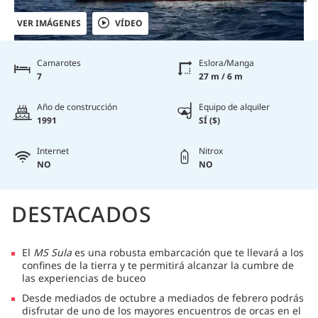
VER IMÁGENES
VÍDEO
Camarotes
Eslora/Manga
7
27 m / 6 m
Año de construcción
Equipo de alquiler
1991
SÍ ($)
Internet
Nitrox
NO
NO
DESTACADOS
El
MS Sula
es una robusta embarcación que te llevará a los
confines de la tierra y te permitirá alcanzar la cumbre de
las experiencias de buceo
Desde mediados de octubre a mediados de febrero podrás
disfrutar de uno de los mayores encuentros de orcas en el