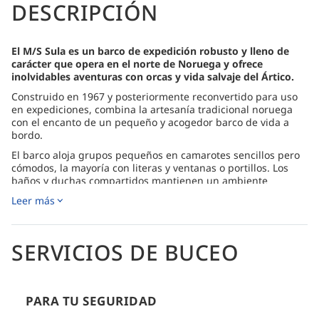
DESCRIPCIÓN
El M/S Sula es un barco de expedición robusto y lleno de
carácter que opera en el norte de Noruega y ofrece
inolvidables aventuras con orcas y vida salvaje del Ártico.
Construido en 1967 y posteriormente reconvertido para uso
en expediciones, combina la artesanía tradicional noruega
con el encanto de un pequeño y acogedor barco de vida a
bordo.
El barco aloja grupos pequeños en camarotes sencillos pero
cómodos, la mayoría con literas y ventanas o portillos. Los
baños y duchas compartidos mantienen un ambiente
acogedor y comunitario, lo que hace del M/S Sula la opción
Leer más
ideal para viajeros que valoran la autenticidad por encima
del lujo.
Los huéspedes pueden relajarse en el salón interior, disfrutar
SERVICIOS DE BUCEO
de comidas caseras o relajarse en el jacuzzi exterior mientras
contemplan el espectacular paisaje ártico. La tripulación,
experimentada y amable, garantiza que cada viaje sea
personalizado y seguro.
PARA TU SEGURIDAD
Los itinerarios típicos varían de tres a seis días y se centran