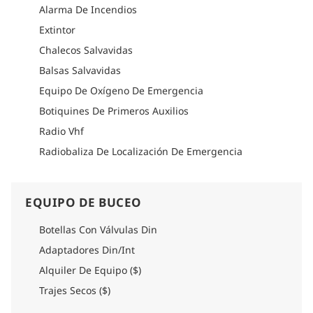
en encuentros con orcas, snorkel y observación de la vida
Alarma De Incendios
marina en los fiordos de Noruega.
Extintor
Combinando herencia noruega, calidez y aventura, el M/S
Sula ofrece una auténtica experiencia ártica donde la
Chalecos Salvavidas
naturaleza, la vida silvestre y la tradición local se unen en un
Balsas Salvavidas
viaje único.
Equipo De Oxígeno De Emergencia
Cómo llegar
Botiquines De Primeros Auxilios
Por favor consulte la sección de logística de cada itinerario
para encontrar información detallada sobre cómo llegar.
Radio Vhf
Radiobaliza De Localización De Emergencia
EQUIPO DE BUCEO
Botellas Con Válvulas Din
Adaptadores Din/Int
Alquiler De Equipo ($)
Trajes Secos ($)