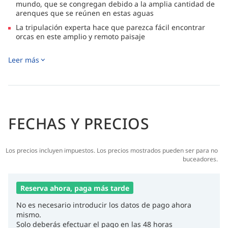
mundo, que se congregan debido a la amplia cantidad de
arenques que se reúnen en estas aguas
La tripulación experta hace que parezca fácil encontrar
orcas en este amplio y remoto paisaje
Rica vida marina con más de 1 400 especies, debido a la
Leer más
cálida corriente del Golfo (con ballenas azules y belugas),
además de aguas cristalinas, enormes bosques de algas
marinas, numerosos pecios, taludes y fondos arenosos
Oportunidad única de ver las auroras boreales en invierno
en Noruega septentrional además de aves tales como
águilas pescadoras y los maravillosos paisajes de la zona
FECHAS Y PRECIOS
El Sula amarra en islas remotas y en embarcaderos por la
noche, dándote la oportunidad de experimentar
pueblecitos noruegos encantadores
Los precios incluyen impuestos. Los precios mostrados pueden ser para no
Disfruta practicando esnórquel con traje seco con orcas y
buceadores.
ballenas jorobadas y obtén el curso de certificación USEA
(Under Sea Soft Encounter Alliance) que se imparte a bordo
Reserva ahora, paga más tarde
No es necesario introducir los datos de pago ahora
mismo.
Solo deberás efectuar el pago en las 48 horas