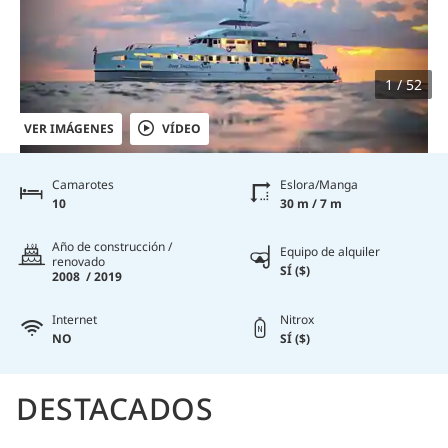
1 / 52
VER IMÁGENES
VÍDEO
Camarotes
Eslora/Manga
10
30 m / 7 m
Año de construcción /
Equipo de alquiler
renovado
SÍ ($)
2008 / 2019
Internet
Nitrox
NO
SÍ ($)
DESTACADOS