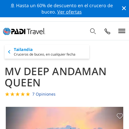
🚢 Hasta un 60% de descuento en el crucero de
buceo.
Ver ofertas
Tailandia
Cruceros de buceo,
en cualquier fecha
MV DEEP ANDAMAN
QUEEN
★
★
★
★
★
7 Opiniones