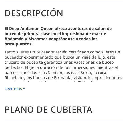
DESCRIPCIÓN
El Deep Andaman Queen ofrece aventuras de safari de
buceo de primera clase en el impresionante mar de
Andamán y Myanmar, adaptándose a todos los
presupuestos.
Tanto si eres un buceador recién certificado como si eres un
buceador experimentado que busca un viaje de lujo, este
crucero de buceo te garantiza unas vacaciones de buceo
perfectas. Elige la duración de tus inmersiones mientras el
barco recorre las islas Similan, las islas Surin, la roca
Richelieu y los bancos de Birmania, visitando impresionantes
parajes a lo largo de la costa oeste de Tailandia.
Leer más
El Andaman Queen, con capacidad para bucear a 30 metros
de profundidad, cuenta con una tripulación que habla inglés
y que se dedica a brindar una experiencia de buceo
excepcional. Dispone de 11 camarotes amplios y con aire
PLANO DE CUBIERTA
acondicionado, con capacidad para hasta 25 personas,
incluyendo un lujoso camarote principal con vistas
panorámicas, y opciones de camarotes Doble Deluxe, Doble
Deluxe con dos camas, Doble Estándar con dos camas, Triple