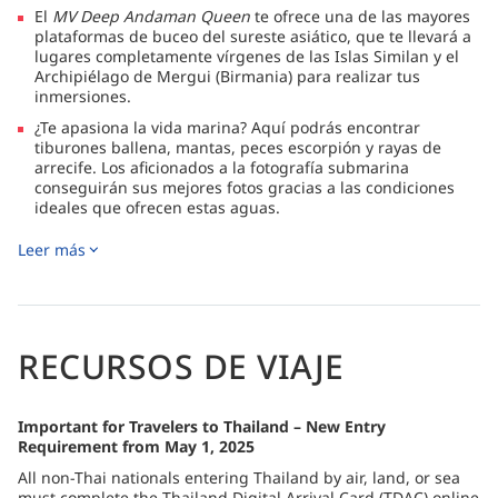
El
MV Deep Andaman Queen
te ofrece una de las mayores
plataformas de buceo del sureste asiático, que te llevará a
lugares completamente vírgenes de las Islas Similan y el
Archipiélago de Mergui (Birmania) para realizar tus
inmersiones.
¿Te apasiona la vida marina? Aquí podrás encontrar
tiburones ballena, mantas, peces escorpión y rayas de
arrecife. Los aficionados a la fotografía submarina
conseguirán sus mejores fotos gracias a las condiciones
ideales que ofrecen estas aguas.
Los amplios camarotes equipados con aire acondicionado
Leer más
conducen a una terraza sombreada con sillones. Los
huéspedes pueden relajarse en la cubierta principal
disfrutando con la brisa marina y las impresionantes vistas
panorámicas de estos exóticos archipiélagos.
RECURSOS DE VIAJE
Important for Travelers to Thailand – New Entry
Requirement from May 1, 2025
All non-Thai nationals entering Thailand by air, land, or sea
must complete the Thailand Digital Arrival Card (TDAC) online