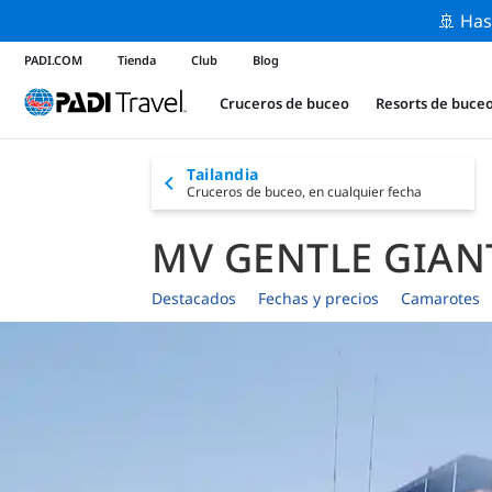
🚢 Has
PADI.COM
Tienda
Club
Blog
Cruceros de buceo
Resorts de buce
Tailandia
Cruceros de buceo,
en cualquier fecha
MV GENTLE GIAN
Destacados
Fechas y precios
Camarotes