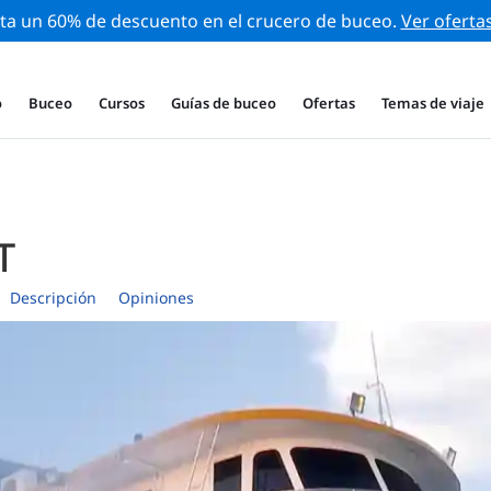
ta un 60% de descuento en el crucero de buceo.
Ver oferta
o
Buceo
Cursos
Guías de buceo
Ofertas
Temas de viaje
T
Descripción
Opiniones