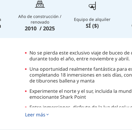
Año de construcción /
a
Equipo de alquiler
renovado
m
SÍ ($)
2010 / 2025
No se pierda este exclusivo viaje de buceo de
durante todo el año, entre noviembre y abril.
Una oportunidad realmente fantástica para e
completando 18 inmersiones en seis días, con
de tiburones ballena y manta
Experimente el norte y el sur, incluida la mun
emocionante Shark Point
Entre inmersiones, disfrute de la luz del sol y 
aire libre o refrésquese en el salón con aire 
Leer más
Una experiencia mágica para los buceadores q
buceo de Tailandia en un solo viaje.