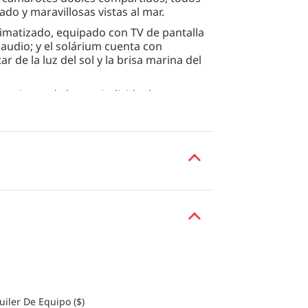
do y maravillosas vistas al mar.
climatizado, equipado con TV de pantalla
udio; y el solárium cuenta con
de la luz del sol y la brisa marina del
taciones de buceo individuales,
 pequeños y tanques de enjuague.
 y occidental recién hecha y se sirve
bles).
da itinerario para obtener información
uiler De Equipo ($)