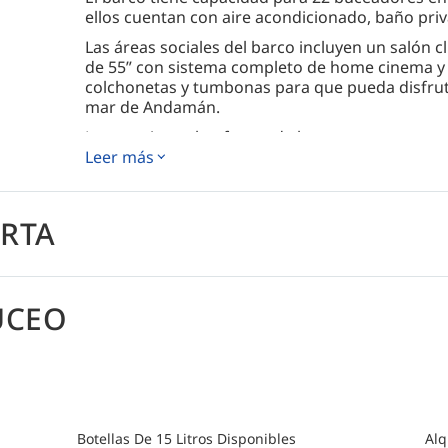
ellos cuentan con aire acondicionado, baño priva
Las áreas sociales del barco incluyen un salón 
de 55” con sistema completo de home cinema y a
colchonetas y tumbonas para que pueda disfrutar 
mar de Andamán.
La espaciosa plataforma de buceo cuenta con es
espacios de almacenamiento para equipos más
Leer más
Todos los días se prepara deliciosa comida local
estilo buffet (hay opciones vegetarianas disponi
ERTA
Cómo llegar
Por favor consulte la sección de logística de ca
detallada sobre cómo llegar.
UCEO
Botellas De 15 Litros Disponibles
Alq