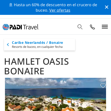
🚢 Hasta un 60% de descuento en el crucero de
buceo.
Ver ofertas
Caribe Neerlandés / Bonaire
Resorts de buceo,
en cualquier fecha
HAMLET OASIS
BONAIRE