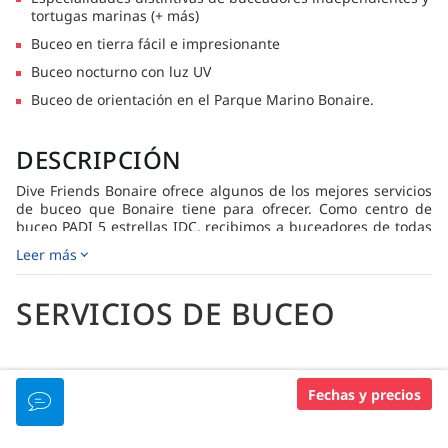
tortugas marinas (+ más)
Buceo en tierra fácil e impresionante
Buceo nocturno con luz UV
Buceo de orientación en el Parque Marino Bonaire.
DESCRIPCIÓN
Dive Friends Bonaire ofrece algunos de los mejores servicios
de buceo que Bonaire tiene para ofrecer. Como centro de
buceo PADI 5 estrellas IDC, recibimos a buceadores de todas
las edades y niveles de experiencia, desde programas para
Leer más
niños y cursos para principiantes hasta formación continua y
entrenamiento de buceo profesional. Además, somos el único
centro de buceo Avelo en el Caribe.
SERVICIOS DE BUCEO
Con siete centros de buceo en Bonaire, siempre estarás
cerca de tu próxima aventura submarina. Visítanos en
Hamlet Oasis, Sand Dollar, Retail & Dive, Yellow Submarine,
IDIOMAS HABLADOS
Dive Inn, Port Bonaire o Delfins Beach para recoger o
Fechas y precios
devolver tanques, organizar actividades de buceo o
encontrar todo lo que necesitas para bucear, tanto dentro
Inglés
como fuera del agua, en nuestras tres tiendas: REEF,