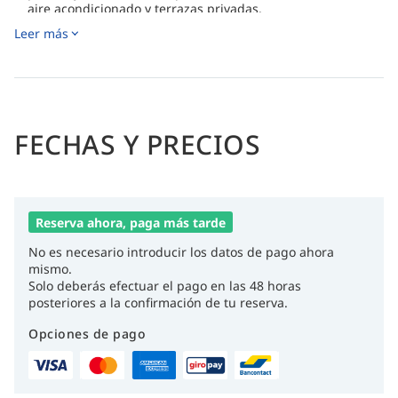
aire acondicionado y terrazas privadas.
Leer más
Excelente opción para buceadores autosuficientes que
buscan un fácil acceso a fantásticos buceos desde la costa
y la oportunidad de avistar peces ángel, lábridos, peces
loro, tortugas, peces cofre y más.
FECHAS Y PRECIOS
Reserva ahora, paga más tarde
No es necesario introducir los datos de pago ahora
mismo.
Solo deberás efectuar el pago en las 48 horas
posteriores a la confirmación de tu reserva.
Opciones de pago