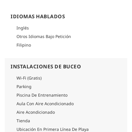
Nuestro
Centro de Buceo PADI 5 Estrellas
ofrece cursos
profesionales de buceo y excursiones guiadas para todos los
IDIOMAS HABLADOS
niveles. Con un equipo de instructores PADI certificados y
apasionados, garantizamos una aventura de buceo segura,
educativa e inolvidable en las aguas cristalinas y los coloridos
Inglés
arrecifes de coral de Moalboal.
Otros Idiomas Bajo Petición
Además de bucear, relájese en nuestras amplias y elegantes
Filipino
habitaciones con comodidades modernas e impresionantes
vistas al mar. Disfrute de las completas instalaciones de
nuestro resort, que incluyen una resplandeciente piscina, un
spa rejuvenecedor y un restaurante frente al mar que sirve
INSTALACIONES DE BUCEO
deliciosa cocina local e internacional.
En Turtle Bay Dive Resort, ofrecemos mucho más que buceo:
Wi-Fi (Gratis)
una escapada total. Relájese, explore y disfrute de unas
vacaciones de buceo inolvidables en Moalboal, Cebú
.
Parking
¡Reserve sus vacaciones de buceo hoy
y sumérjase en el
Piscina De Entrenamiento
paraíso submarino que le espera en Turtle Bay!
Aula Con Aire Acondicionado
Aire Acondicionado
Tienda
Ubicación En Primera Línea De Playa