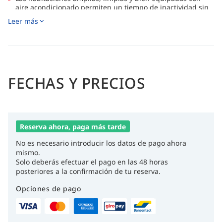
aire acondicionado permiten un tiempo de inactividad sin
preocupaciones entre inmersiones, con comidas tipo buffet
Leer más
que garantizan que esté bien alimentado y listo para
regresar al barco.
Ubicación remota, pero cerca de la playa de Panagsama,
que ofrece bares y restaurantes de mariscos si le apetece
salir por la noche durante su estadía.
FECHAS Y PRECIOS
Reserva ahora, paga más tarde
No es necesario introducir los datos de pago ahora
mismo.
Solo deberás efectuar el pago en las 48 horas
posteriores a la confirmación de tu reserva.
Opciones de pago