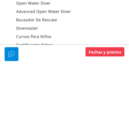
Open Water Diver
Advanced Open Water Diver
Buceador De Rescate
Divemaster
Cursos Para Niños
Certificación Nitrox
Fechas y precios
Deep Diver
Night Diver
Drift Diver
Boat Diver
Peak Performance Buoyancy
SERVICIOS DEL BARCO DE BUCEO
Té Y Café
Agua Potable