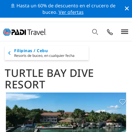
🚢 Hasta un 60% de descuento en el crucero de
buceo.
Ver ofertas
Filipinas / Cebu
Resorts de buceo,
en cualquier fecha
TURTLE BAY DIVE
RESORT