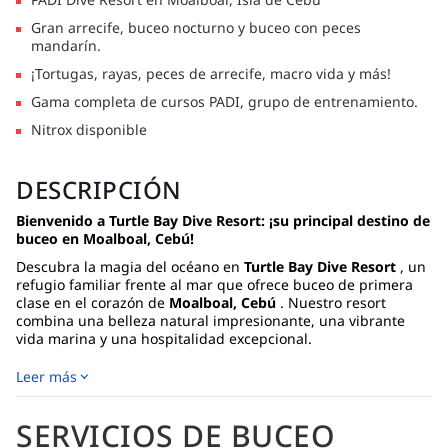
Gran arrecife, buceo nocturno y buceo con peces
mandarín.
¡Tortugas, rayas, peces de arrecife, macro vida y más!
Gama completa de cursos PADI, grupo de entrenamiento.
Nitrox disponible
DESCRIPCIÓN
Bienvenido a Turtle Bay Dive Resort: ¡su principal destino de
buceo en Moalboal, Cebú!
Descubra la magia del océano en
Turtle Bay Dive Resort
, un
refugio familiar frente al mar que ofrece buceo de primera
clase en el corazón de
Moalboal, Cebú
. Nuestro resort
combina una belleza natural impresionante, una vibrante
vida marina y una hospitalidad excepcional.
Ya sea que sea un buceador experimentado o recién esté
Leer más
comenzando su viaje submarino, Turtle Bay es el
mejor
resort de buceo en Moalboal
para explorar algunos de los
mejores sitios de buceo en Filipinas
, incluida la famosa
isla
SERVICIOS DE BUCEO
Pescador
y
Sardine Run de Moalboal
.