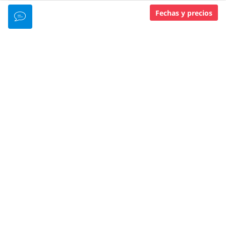
Onsite Accommodation
Fechas y precios
Food & Drinks
Parking
Other
IDIOMAS HABLADOS
Inglés
Francés
Indonesio
NIVEL DE MIEMBRO PADI
Padi 5 Star Dive Resort
Green Fins