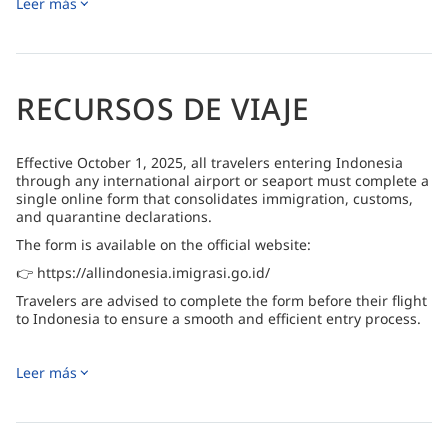
Leer más
Menjangan, además de restaurantes locales e
internacionales cercanos y buceo con el equipo de Abyss
Ocean World.
RECURSOS DE VIAJE
Effective October 1, 2025, all travelers entering Indonesia
through any international airport or seaport must complete a
single online form that consolidates immigration, customs,
and quarantine declarations.
The form is available on the official website:
👉 https://allindonesia.imigrasi.go.id/
Travelers are advised to complete the form before their flight
to Indonesia to ensure a smooth and efficient entry process.
Leer más