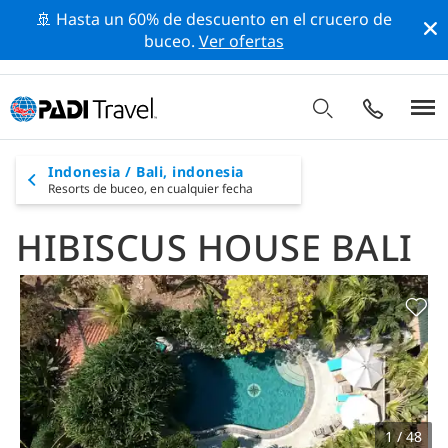
🚢 Hasta un 60% de descuento en el crucero de
buceo.
Ver ofertas
Indonesia / Bali, indonesia
Resorts de buceo,
en cualquier fecha
HIBISCUS HOUSE BALI
1 / 48