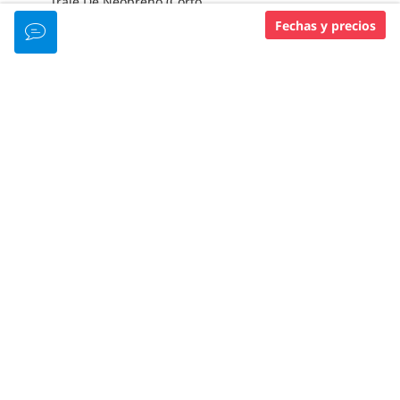
Traje De Neopreno (Corto
Fechas y precios
Traje De Neopreno (3 Mm
Regulator
Indicadores
Children Sizes
NIVEL DE MIEMBRO PADI
Padi 5 Star Idc Resort
Green Fins
SERVICIOS DEL RESORT
PAGOS