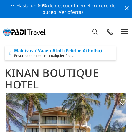
🚢 Hasta un 60% de descuento en el crucero de
buceo.
Ver ofertas
Maldivas / Vaavu Atoll (Felidhe Atholhu)
Resorts de buceo,
en cualquier fecha
KINAN BOUTIQUE
HOTEL