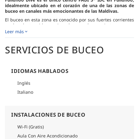
idealmente ubicado en el corazón de una de las zonas de
buceo en canales más emocionantes de las Maldivas.
El buceo en esta zona es conocido por sus fuertes corrientes
y abundante vida marina, lo que lo convierte en una
experiencia especialmente gratificante para buceadores
Leer más
experimentados. Las inmersiones nocturnas son un atractivo
principal, sobre todo en el arrecife de Alimatha, donde se
SERVICIOS DE BUCEO
pueden observar grandes grupos de tiburones nodriza, rayas
y otras especies nocturnas. A lo largo de los canales, es
común avistar tiburones nodriza, tiburones de arrecife y
diversas especies pelágicas durante todo el año.
IDIOMAS HABLADOS
El centro de buceo ofrece una gama completa de equipos de
alta calidad, incluyendo los últimos modelos de ScubaPro,
Inglés
trajes de neopreno Aqualung y ordenadores de buceo.
Además, cuenta con la certificación Pure Air Station de Bauer.
Italiano
El nitrox se ofrece de forma gratuita a los buceadores
certificados.
INSTALACIONES DE BUCEO
Wi-Fi (Gratis)
Aula Con Aire Acondicionado