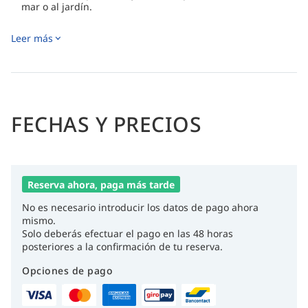
mar o al jardín.
Dos exclusivas suites con jacuzzis al aire libre aportan un
Leer más
toque extra de lujo y relajación.
Una cálida hospitalidad, una gastronomía refinada y un
tranquilo ambiente isleño crean una escapada perfecta a
las Maldivas.
FECHAS Y PRECIOS
Reserva ahora, paga más tarde
No es necesario introducir los datos de pago ahora
mismo.
Solo deberás efectuar el pago en las 48 horas
posteriores a la confirmación de tu reserva.
Opciones de pago