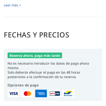
Leer más
Aguas cálidas durante todo el año y excelente visibilidad
con cientos de especies de peces y corales, además de
posibilidades de avistar tortugas, tiburones, delfines y una
impresionante variedad de estrellas de mar.
FECHAS Y PRECIOS
Reserva ahora, paga más tarde
No es necesario introducir los datos de pago ahora
mismo.
Solo deberás efectuar el pago en las 48 horas
posteriores a la confirmación de tu reserva.
Opciones de pago