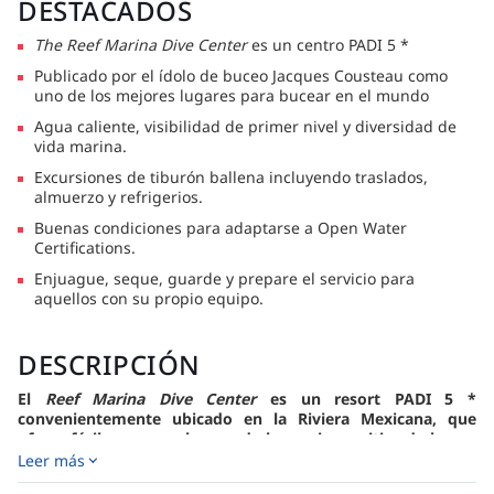
DESTACADOS
The Reef Marina Dive Center
es un centro PADI 5 *
Publicado por el ídolo de buceo Jacques Cousteau como
uno de los mejores lugares para bucear en el mundo
Agua caliente, visibilidad de primer nivel y diversidad de
vida marina.
Excursiones de tiburón ballena incluyendo traslados,
almuerzo y refrigerios.
Buenas condiciones para adaptarse a Open Water
Certifications.
Enjuague, seque, guarde y prepare el servicio para
aquellos con su propio equipo.
DESCRIPCIÓN
El
Reef Marina Dive Center
es un resort PADI 5 *
convenientemente ubicado en la Riviera Mexicana, que
ofrece fácil acceso a algunos de los mejores sitios de buceo
de la zona.
Leer más
Las aguas cálidas y tranquilas ofrecen a los buceadores