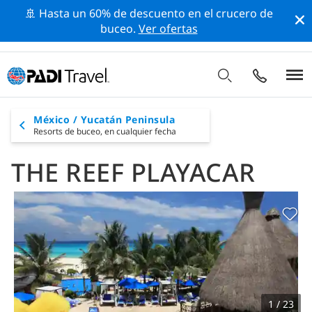
🚢 Hasta un 60% de descuento en el crucero de
buceo.
Ver ofertas
México / Yucatán Peninsula
Resorts de buceo,
en cualquier fecha
THE REEF PLAYACAR
1 / 23