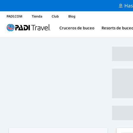
🚢 Has
PADI.COM
Tienda
Club
Blog
Cruceros de buceo
Resorts de buce