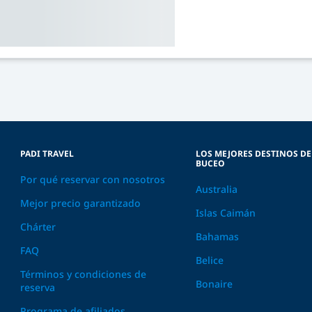
PADI TRAVEL
LOS MEJORES DESTINOS DE
BUCEO
Por qué reservar con nosotros
Australia
Mejor precio garantizado
Islas Caimán
Chárter
Bahamas
FAQ
Belice
Términos y condiciones de
Bonaire
reserva
Programa de afiliados